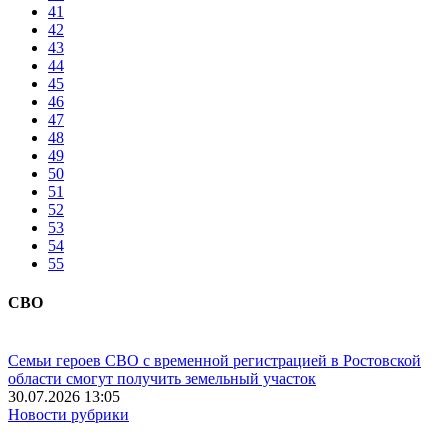
41
42
43
44
45
46
47
48
49
50
51
52
53
54
55
СВО
Семьи героев СВО с временной регистрацией в Ростовской
области смогут получить земельный участок
30.07.2026 13:05
Новости рубрики