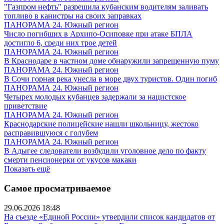
"Газпром нефть" разрешила кубанским водителям заливать
топливо в канистры на своих заправках
ПАНОРАМА 24. Южный регион
Число погибших в Архипо-Осиповке при атаке БПЛА
достигло 6, среди них трое детей
ПАНОРАМА 24. Южный регион
В Краснодаре в частном доме обнаружили запрещенную пуму
ПАНОРАМА 24. Южный регион
В Сочи горная река унесла в море двух туристов. Один погиб
ПАНОРАМА 24. Южный регион
Четырех молодых кубанцев задержали за нацистское
приветствие
ПАНОРАМА 24. Южный регион
Краснодарские полицейские нашли школьницу, жестоко
расправившуюся с голубем
ПАНОРАМА 24. Южный регион
В Адыгее следователи возбудили уголовное дело по факту
смерти пенсионерки от укусов макаки
Показать ещё
Самое просматриваемое
29.06.2026 18:48
На съезде «Единой России» утвердили список кандидатов от