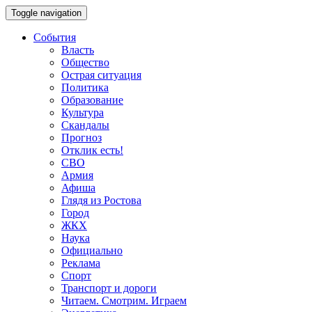
Toggle navigation
События
Власть
Общество
Острая ситуация
Политика
Образование
Культура
Скандалы
Прогноз
Отклик есть!
СВО
Армия
Афиша
Глядя из Ростова
Город
ЖКХ
Наука
Официально
Реклама
Спорт
Транспорт и дороги
Читаем. Смотрим. Играем