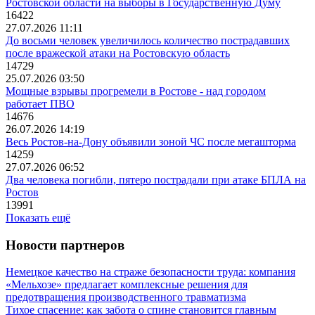
Ростовской области на выборы в Государственную Думу
16422
27.07.2026 11:11
До восьми человек увеличилось количество пострадавших
после вражеской атаки на Ростовскую область
14729
25.07.2026 03:50
Мощные взрывы прогремели в Ростове - над городом
работает ПВО
14676
26.07.2026 14:19
Весь Ростов-на-Дону объявили зоной ЧС после мегашторма
14259
27.07.2026 06:52
Два человека погибли, пятеро пострадали при атаке БПЛА на
Ростов
13991
Показать ещё
Новости партнеров
Немецкое качество на страже безопасности труда: компания
«Мельхозе» предлагает комплексные решения для
предотвращения производственного травматизма
Тихое спасение: как забота о спине становится главным