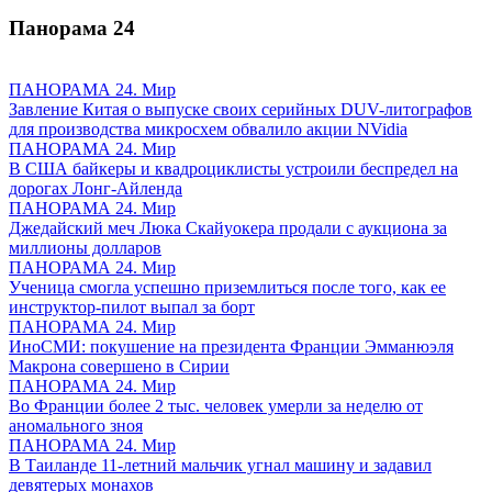
Панорама
24
ПАНОРАМА 24. Мир
Завление Китая о выпуске своих серийных DUV-литографов
для производства микросхем обвалило акции NVidia
ПАНОРАМА 24. Мир
В США байкеры и квадроциклисты устроили беспредел на
дорогах Лонг-Айленда
ПАНОРАМА 24. Мир
Джедайский меч Люка Скайуокера продали с аукциона за
миллионы долларов
ПАНОРАМА 24. Мир
Ученица смогла успешно приземлиться после того, как ее
инструктор-пилот выпал за борт
ПАНОРАМА 24. Мир
ИноСМИ: покушение на президента Франции Эмманюэля
Макрона совершено в Сирии
ПАНОРАМА 24. Мир
Во Франции более 2 тыс. человек умерли за неделю от
аномального зноя
ПАНОРАМА 24. Мир
В Таиланде 11-летний мальчик угнал машину и задавил
девятерых монахов