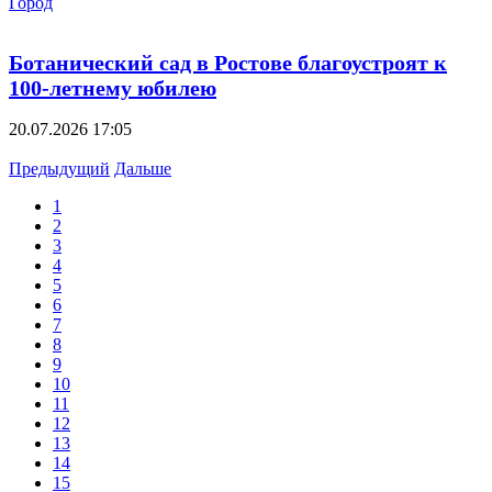
Город
Ботанический сад в Ростове благоустроят к
100-летнему юбилею
20.07.2026 17:05
Предыдущий
Дальше
1
2
3
4
5
6
7
8
9
10
11
12
13
14
15