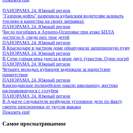
ПАНОРАМА 24. Южный регион
"Газпром нефть" разрешила кубанским водителям заливать
топливо в канистры на своих заправках
ПАНОРАМА 24. Южный регион
Число погибших в Архипо-Осиповке при атаке БПЛА
достигло 6, среди них трое детей
ПАНОРАМА 24. Южный регион
В Краснодаре в частном доме обнаружили запрещенную пуму
ПАНОРАМА 24. Южный регион
В Сочи горная река унесла в море двух туристов. Один погиб
ПАНОРАМА 24. Южный регион
Четырех молодых кубанцев задержали за нацистское
приветствие
ПАНОРАМА 24. Южный регион
Краснодарские полицейские нашли школьницу, жестоко
расправившуюся с голубем
ПАНОРАМА 24. Южный регион
В Адыгее следователи возбудили уголовное дело по факту
смерти пенсионерки от укусов макаки
Показать ещё
Самое просматриваемое