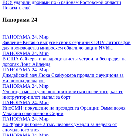
ВСУ ударили дронами по 6 районам Ростовской области
Показать ещё
Панорама
24
ПАНОРАМА 24. Мир
Завление Китая о выпуске своих серийных DUV-литографов
для производства микросхем обвалило акции NVidia
ПАНОРАМА 24. Мир
В США байкеры и квадроциклисты устроили беспредел на
дорогах Лонг-Айленда
ПАНОРАМА 24. Мир
Джедайский меч Люка Скайуокера продали с аукциона за
миллионы долларов
ПАНОРАМА 24. Мир
Ученица смогла успешно приземлиться после того, как ее
инструктор-пилот выпал за борт
ПАНОРАМА 24. Мир
ИноСМИ: покушение на президента Франции Эмманюэля
Макрона совершено в Сирии
ПАНОРАМА 24. Мир
Во Франции более 2 тыс. человек умерли за неделю от
аномального зноя
ПАНОРАМА 24. Мир