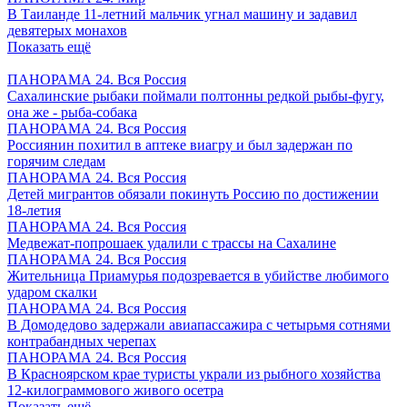
В Таиланде 11-летний мальчик угнал машину и задавил
девятерых монахов
Показать ещё
ПАНОРАМА 24. Вся Россия
Сахалинские рыбаки поймали полтонны редкой рыбы-фугу,
она же - рыба-собака
ПАНОРАМА 24. Вся Россия
Россиянин похитил в аптеке виагру и был задержан по
горячим следам
ПАНОРАМА 24. Вся Россия
Детей мигрантов обязали покинуть Россию по достижении
18-летия
ПАНОРАМА 24. Вся Россия
Медвежат-попрошаек удалили с трассы на Сахалине
ПАНОРАМА 24. Вся Россия
Жительница Приамурья подозревается в убийстве любимого
ударом скалки
ПАНОРАМА 24. Вся Россия
В Домодедово задержали авиапассажира с четырьмя сотнями
контрабандных черепах
ПАНОРАМА 24. Вся Россия
В Красноярском крае туристы украли из рыбного хозяйства
12-килограммового живого осетра
Показать ещё