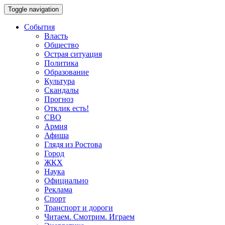
Toggle navigation
События
Власть
Общество
Острая ситуация
Политика
Образование
Культура
Скандалы
Прогноз
Отклик есть!
СВО
Армия
Афиша
Глядя из Ростова
Город
ЖКХ
Наука
Официально
Реклама
Спорт
Транспорт и дороги
Читаем. Смотрим. Играем