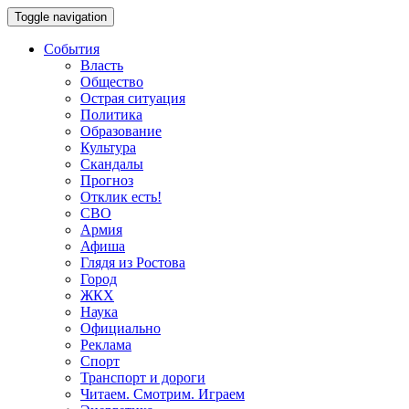
Toggle navigation
События
Власть
Общество
Острая ситуация
Политика
Образование
Культура
Скандалы
Прогноз
Отклик есть!
СВО
Армия
Афиша
Глядя из Ростова
Город
ЖКХ
Наука
Официально
Реклама
Спорт
Транспорт и дороги
Читаем. Смотрим. Играем