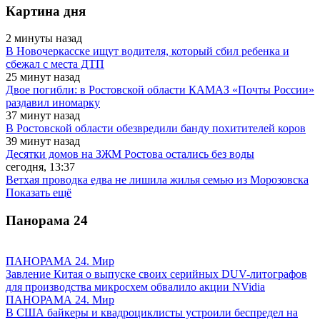
Картина дня
2 минуты назад
В Новочеркасске ищут водителя, который сбил ребенка и
сбежал с места ДТП
25 минут назад
Двое погибли: в Ростовской области КАМАЗ «Почты России»
раздавил иномарку
37 минут назад
В Ростовской области обезвредили банду похитителей коров
39 минут назад
Десятки домов на ЗЖМ Ростова остались без воды
сегодня, 13:37
Ветхая проводка едва не лишила жилья семью из Морозовска
Показать ещё
Панорама
24
ПАНОРАМА 24. Мир
Завление Китая о выпуске своих серийных DUV-литографов
для производства микросхем обвалило акции NVidia
ПАНОРАМА 24. Мир
В США байкеры и квадроциклисты устроили беспредел на