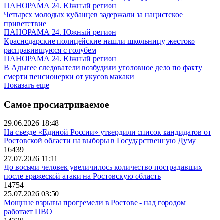
ПАНОРАМА 24. Южный регион
Четырех молодых кубанцев задержали за нацистское
приветствие
ПАНОРАМА 24. Южный регион
Краснодарские полицейские нашли школьницу, жестоко
расправившуюся с голубем
ПАНОРАМА 24. Южный регион
В Адыгее следователи возбудили уголовное дело по факту
смерти пенсионерки от укусов макаки
Показать ещё
Самое просматриваемое
29.06.2026 18:48
На съезде «Единой России» утвердили список кандидатов от
Ростовской области на выборы в Государственную Думу
16439
27.07.2026 11:11
До восьми человек увеличилось количество пострадавших
после вражеской атаки на Ростовскую область
14754
25.07.2026 03:50
Мощные взрывы прогремели в Ростове - над городом
работает ПВО