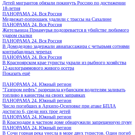
Детей мигрантов обязали покинуть Россию по достижении
18-летия
ПАНОРАМА 24. Вся Россия
Медвежат-попрошаек удалили с трассы на Сахалине
ПАНОРАМА 24. Вся Россия
Жительница Приамурья подозревается в убийстве любимого
ударом скалки
ПАНОРАМА 24. Вся Россия
В Домодедово задержали авиапассажира с четырьмя сотнями
контрабандных черепах
ПАНОРАМА 24. Вся Россия
В Красноярском крае туристы украли из рыбного хозяйства
12-килограммового живого осетра
Показать ещё
ПАНОРАМА 24. Южный регион
"Газпром нефть" разрешила кубанским водителям заливать
топливо в канистры на своих заправках
ПАНОРАМА 24. Южный регион
Число погибших в Архипо-Осиповке при атаке БПЛА
достигло 6, среди них трое детей
ПАНОРАМА 24. Южный регион
В Краснодаре в частном доме обнаружили запрещенную пуму
ПАНОРАМА 24. Южный регион
В Сочи горная река унесла в море двух туристов. Один погиб