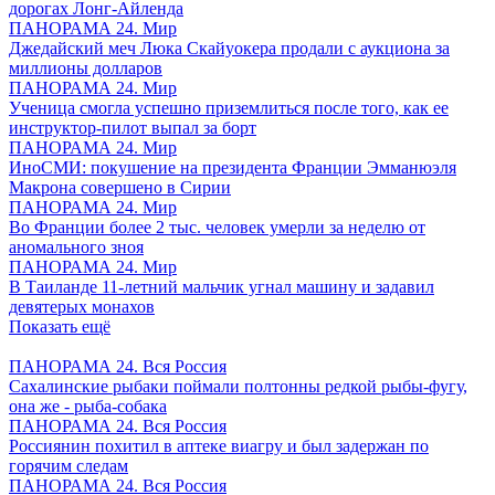
дорогах Лонг-Айленда
ПАНОРАМА 24. Мир
Джедайский меч Люка Скайуокера продали с аукциона за
миллионы долларов
ПАНОРАМА 24. Мир
Ученица смогла успешно приземлиться после того, как ее
инструктор-пилот выпал за борт
ПАНОРАМА 24. Мир
ИноСМИ: покушение на президента Франции Эмманюэля
Макрона совершено в Сирии
ПАНОРАМА 24. Мир
Во Франции более 2 тыс. человек умерли за неделю от
аномального зноя
ПАНОРАМА 24. Мир
В Таиланде 11-летний мальчик угнал машину и задавил
девятерых монахов
Показать ещё
ПАНОРАМА 24. Вся Россия
Сахалинские рыбаки поймали полтонны редкой рыбы-фугу,
она же - рыба-собака
ПАНОРАМА 24. Вся Россия
Россиянин похитил в аптеке виагру и был задержан по
горячим следам
ПАНОРАМА 24. Вся Россия