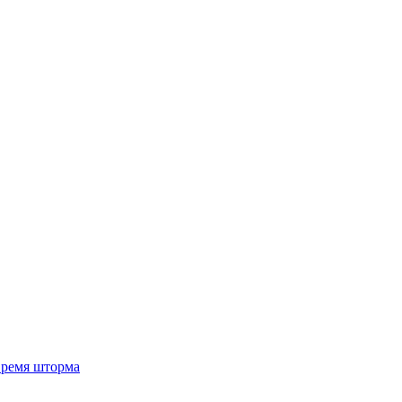
 время шторма