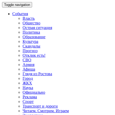
Toggle navigation
События
Власть
Общество
Острая ситуация
Политика
Образование
Культура
Скандалы
Прогноз
Отклик есть!
СВО
Армия
Афиша
Глядя из Ростова
Город
ЖКХ
Наука
Официально
Реклама
Спорт
Транспорт и дороги
Читаем. Смотрим. Играем