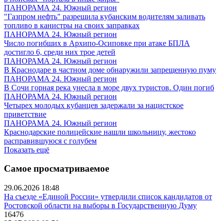
ПАНОРАМА 24. Южный регион
"Газпром нефть" разрешила кубанским водителям заливать
топливо в канистры на своих заправках
ПАНОРАМА 24. Южный регион
Число погибших в Архипо-Осиповке при атаке БПЛА
достигло 6, среди них трое детей
ПАНОРАМА 24. Южный регион
В Краснодаре в частном доме обнаружили запрещенную пуму
ПАНОРАМА 24. Южный регион
В Сочи горная река унесла в море двух туристов. Один погиб
ПАНОРАМА 24. Южный регион
Четырех молодых кубанцев задержали за нацистское
приветствие
ПАНОРАМА 24. Южный регион
Краснодарские полицейские нашли школьницу, жестоко
расправившуюся с голубем
Показать ещё
Самое просматриваемое
29.06.2026 18:48
На съезде «Единой России» утвердили список кандидатов от
Ростовской области на выборы в Государственную Думу
16476