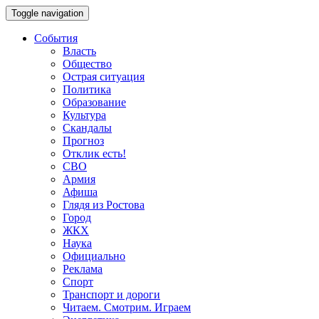
Toggle navigation
События
Власть
Общество
Острая ситуация
Политика
Образование
Культура
Скандалы
Прогноз
Отклик есть!
СВО
Армия
Афиша
Глядя из Ростова
Город
ЖКХ
Наука
Официально
Реклама
Спорт
Транспорт и дороги
Читаем. Смотрим. Играем