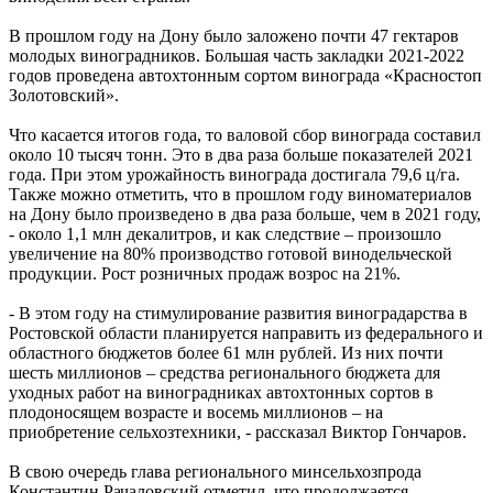
В прошлом году на Дону было заложено почти 47 гектаров
молодых виноградников. Большая часть закладки 2021-2022
годов проведена автохтонным сортом винограда «Красностоп
Золотовский».
Что касается итогов года, то валовой сбор винограда составил
около 10 тысяч тонн. Это в два раза больше показателей 2021
года. При этом урожайность винограда достигала 79,6 ц/га.
Также можно отметить, что в прошлом году виноматериалов
на Дону было произведено в два раза больше, чем в 2021 году,
- около 1,1 млн декалитров, и как следствие – произошло
увеличение на 80% производство готовой винодельческой
продукции. Рост розничных продаж возрос на 21%.
- В этом году на стимулирование развития виноградарства в
Ростовской области планируется направить из федерального и
областного бюджетов более 61 млн рублей. Из них почти
шесть миллионов – средства регионального бюджета для
уходных работ на виноградниках автохтонных сортов в
плодоносящем возрасте и восемь миллионов – на
приобретение сельхозтехники, - рассказал Виктор Гончаров.
В свою очередь глава регионального минсельхозпрода
Константин Рачаловский отметил, что продолжается