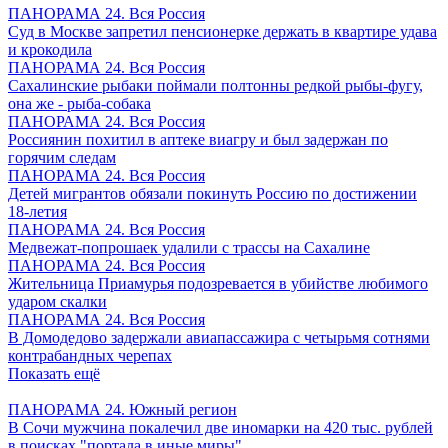
ПАНОРАМА 24. Вся Россия
Суд в Москве запретил пенсионерке держать в квартире удава
и крокодила
ПАНОРАМА 24. Вся Россия
Сахалинские рыбаки поймали полтонны редкой рыбы-фугу,
она же - рыба-собака
ПАНОРАМА 24. Вся Россия
Россиянин похитил в аптеке виагру и был задержан по
горячим следам
ПАНОРАМА 24. Вся Россия
Детей мигрантов обязали покинуть Россию по достижении
18-летия
ПАНОРАМА 24. Вся Россия
Медвежат-попрошаек удалили с трассы на Сахалине
ПАНОРАМА 24. Вся Россия
Жительница Приамурья подозревается в убийстве любимого
ударом скалки
ПАНОРАМА 24. Вся Россия
В Домодедово задержали авиапассажира с четырьмя сотнями
контрабандных черепах
Показать ещё
ПАНОРАМА 24. Южный регион
В Сочи мужчина покалечил две иномарки на 420 тыс. рублей
в поисках "портала в иные миры"