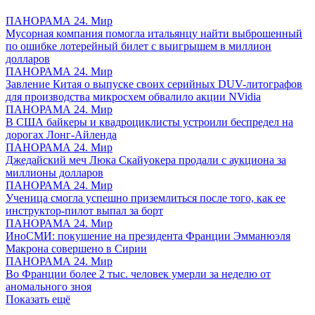
ПАНОРАМА 24. Мир
Мусорная компания помогла итальянцу найти выброшенный
по ошибке лотерейный билет с выигрышем в миллион
долларов
ПАНОРАМА 24. Мир
Завление Китая о выпуске своих серийных DUV-литографов
для производства микросхем обвалило акции NVidia
ПАНОРАМА 24. Мир
В США байкеры и квадроциклисты устроили беспредел на
дорогах Лонг-Айленда
ПАНОРАМА 24. Мир
Джедайский меч Люка Скайуокера продали с аукциона за
миллионы долларов
ПАНОРАМА 24. Мир
Ученица смогла успешно приземлиться после того, как ее
инструктор-пилот выпал за борт
ПАНОРАМА 24. Мир
ИноСМИ: покушение на президента Франции Эмманюэля
Макрона совершено в Сирии
ПАНОРАМА 24. Мир
Во Франции более 2 тыс. человек умерли за неделю от
аномального зноя
Показать ещё