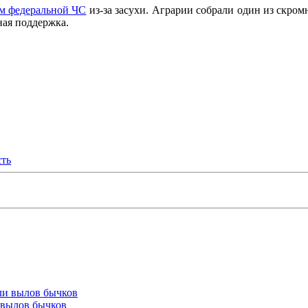
м федеральной ЧС
из-за засухи. Аграрии собрали один из скром
ная поддержка.
сть
 вылов бычков