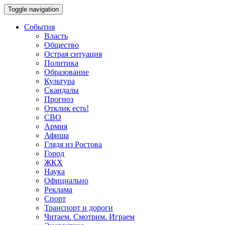
Toggle navigation
События
Власть
Общество
Острая ситуация
Политика
Образование
Культура
Скандалы
Прогноз
Отклик есть!
СВО
Армия
Афиша
Глядя из Ростова
Город
ЖКХ
Наука
Официально
Реклама
Спорт
Транспорт и дороги
Читаем. Смотрим. Играем