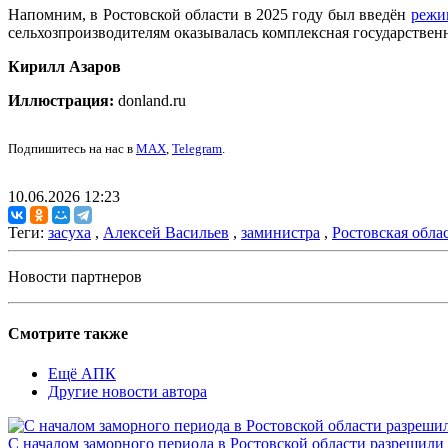
Напомним, в Ростовской области в 2025 году был введён
режи
сельхозпроизводителям оказывалась комплексная государствен
Кирилл Азаров
Иллюстрация:
donland.ru
Подпишитесь на нас в
MAX
,
Telegram
.
10.06.2026 12:23
Теги:
засуха
,
Алексей Васильев
,
заминистра
,
Ростовская обла
Новости партнеров
Смотрите также
Ещё АПК
Другие новости автора
С началом заморного периода в Ростовской области разрешили