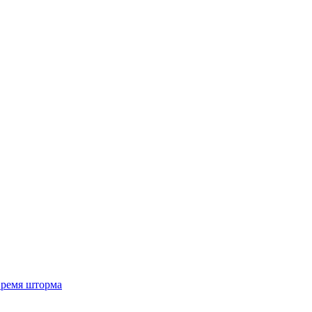
 время шторма