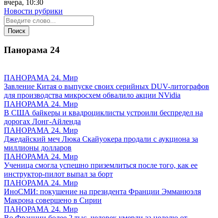
вчера, 10:30
Новости рубрики
Панорама
24
ПАНОРАМА 24. Мир
Завление Китая о выпуске своих серийных DUV-литографов
для производства микросхем обвалило акции NVidia
ПАНОРАМА 24. Мир
В США байкеры и квадроциклисты устроили беспредел на
дорогах Лонг-Айленда
ПАНОРАМА 24. Мир
Джедайский меч Люка Скайуокера продали с аукциона за
миллионы долларов
ПАНОРАМА 24. Мир
Ученица смогла успешно приземлиться после того, как ее
инструктор-пилот выпал за борт
ПАНОРАМА 24. Мир
ИноСМИ: покушение на президента Франции Эмманюэля
Макрона совершено в Сирии
ПАНОРАМА 24. Мир
Во Франции более 2 тыс. человек умерли за неделю от