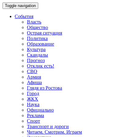
Toggle navigation
События
Власть
Общество
Острая ситуация
Политика
Образование
Культура
Скандалы
Прогноз
Отклик есть!
СВО
Армия
Афиша
Глядя из Ростова
Город
ЖКХ
Наука
Официально
Реклама
Спорт
Транспорт и дороги
Читаем. Смотрим. Играем