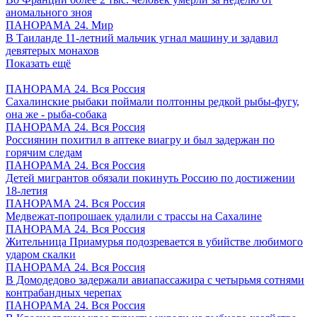
аномального зноя
ПАНОРАМА 24. Мир
В Таиланде 11-летний мальчик угнал машину и задавил
девятерых монахов
Показать ещё
ПАНОРАМА 24. Вся Россия
Сахалинские рыбаки поймали полтонны редкой рыбы-фугу,
она же - рыба-собака
ПАНОРАМА 24. Вся Россия
Россиянин похитил в аптеке виагру и был задержан по
горячим следам
ПАНОРАМА 24. Вся Россия
Детей мигрантов обязали покинуть Россию по достижении
18-летия
ПАНОРАМА 24. Вся Россия
Медвежат-попрошаек удалили с трассы на Сахалине
ПАНОРАМА 24. Вся Россия
Жительница Приамурья подозревается в убийстве любимого
ударом скалки
ПАНОРАМА 24. Вся Россия
В Домодедово задержали авиапассажира с четырьмя сотнями
контрабандных черепах
ПАНОРАМА 24. Вся Россия