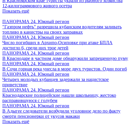
В Красноярском крае туристы украли из рыбного хозяйства
12-килограммового живого осетра
Показать ещё
ПАНОРАМА 24. Южный регион
"Газпром нефть" разрешила кубанским водителям заливать
топливо в канистры на своих заправках
ПАНОРАМА 24. Южный регион
Число погибших в Архипо-Осиповке при атаке БПЛА
достигло 6, среди них трое детей
ПАНОРАМА 24. Южный регион
В Краснодаре в частном доме обнаружили запрещенную пуму
ПАНОРАМА 24. Южный регион
В Сочи горная река унесла в море двух туристов. Один погиб
ПАНОРАМА 24. Южный регион
Четырех молодых кубанцев задержали за нацистское
приветствие
ПАНОРАМА 24. Южный регион
Краснодарские полицейские нашли школьницу, жестоко
расправившуюся с голубем
ПАНОРАМА 24. Южный регион
В Адыгее следователи возбудили уголовное дело по факту
смерти пенсионерки от укусов макаки
Показать ещё