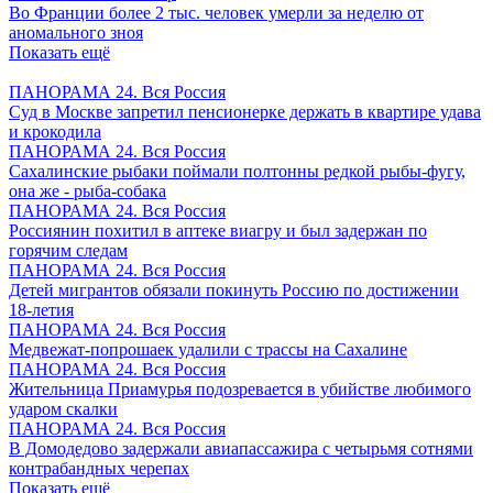
Во Франции более 2 тыс. человек умерли за неделю от
аномального зноя
Показать ещё
ПАНОРАМА 24. Вся Россия
Суд в Москве запретил пенсионерке держать в квартире удава
и крокодила
ПАНОРАМА 24. Вся Россия
Сахалинские рыбаки поймали полтонны редкой рыбы-фугу,
она же - рыба-собака
ПАНОРАМА 24. Вся Россия
Россиянин похитил в аптеке виагру и был задержан по
горячим следам
ПАНОРАМА 24. Вся Россия
Детей мигрантов обязали покинуть Россию по достижении
18-летия
ПАНОРАМА 24. Вся Россия
Медвежат-попрошаек удалили с трассы на Сахалине
ПАНОРАМА 24. Вся Россия
Жительница Приамурья подозревается в убийстве любимого
ударом скалки
ПАНОРАМА 24. Вся Россия
В Домодедово задержали авиапассажира с четырьмя сотнями
контрабандных черепах
Показать ещё