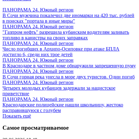
ПАНОРАМА 24. Южный регион
В Сочи мужчина покалечил две иномарки на 420 тыс. рублей
в поисках "портала в иные миры"
ПАНОРАМА 24. Южный регион
"Газпром нефть" разрешила кубанским водителям заливать
топливо в канистры на своих заправках
ПАНОРАМА 24. Южный регион
Число погибших в Архипо-Осиповке при атаке БПЛА
достигло 6, среди них трое детей
ПАНОРАМА 24. Южный регион
В Краснодаре в частном доме обнаружили запрещенную пуму
ПАНОРАМА 24. Южный регион
В Сочи горная река унесла в море двух туристов. Один погиб
ПАНОРАМА 24. Южный регион
Четырех молодых кубанцев задержали за нацистское
приветствие
ПАНОРАМА 24. Южный регион
Краснодарские полицейские нашли школьницу, жестоко
расправившуюся с голубем
Показать ещё
Самое просматриваемое