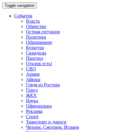
Toggle navigation
События
Власть
Общество
Острая ситуация
Политика
Образование
Культура
Скандалы
Прогноз
Отклик есть!
СВО
Армия
Афиша
Глядя из Ростова
Город
ЖКХ
Наука
Официально
Реклама
Спорт
Транспорт и дороги
Читаем. Смотрим. Играем