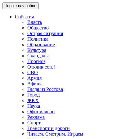
Toggle navigation
События
Власть
Общество
Острая ситуация
Политика
Образование
Культура
Скандалы
Прогноз
Отклик есть!
СВО
Армия
Афиша
Глядя из Ростова
Город
ЖКХ
Наука
Официально
Реклама
Спорт
Транспорт и дороги
Читаем. Смотрим. Играем