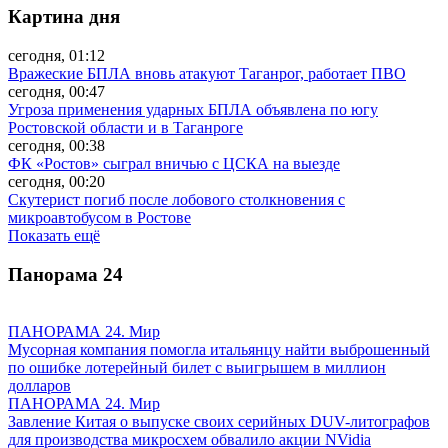
Картина дня
сегодня, 01:12
Вражеские БПЛА вновь атакуют Таганрог, работает ПВО
сегодня, 00:47
Угроза применения ударных БПЛА объявлена по югу
Ростовской области и в Таганроге
сегодня, 00:38
ФК «Ростов» сыграл вничью с ЦСКА на выезде
сегодня, 00:20
Скутерист погиб после лобового столкновения с
микроавтобусом в Ростове
Показать ещё
Панорама
24
ПАНОРАМА 24. Мир
Мусорная компания помогла итальянцу найти выброшенный
по ошибке лотерейный билет с выигрышем в миллион
долларов
ПАНОРАМА 24. Мир
Завление Китая о выпуске своих серийных DUV-литографов
для производства микросхем обвалило акции NVidia