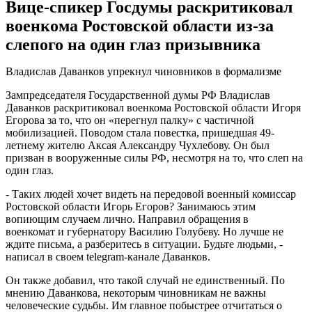
Вице-спикер Госдумы раскритиковал
военкома Ростовской области из-за
слепого на один глаз призывника
Владислав Даванков упрекнул чиновников в формализме
Зампредседателя Государственной думы РФ Владислав
Даванков раскритиковал военкома Ростовской области Игоря
Егорова за то, что он «перегнул палку» с частичной
мобилизацией. Поводом стала повестка, пришедшая 49-
летнему жителю Аксая Александру Чухлебову. Он был
призван в вооруженные силы РФ, несмотря на то, что слеп на
один глаз.
- Таких людей хочет видеть на передовой военный комиссар
Ростовской области Игорь Егоров? Занимаюсь этим
вопиющим случаем лично. Направил обращения в
военкомат и губернатору Василию Голубеву. Но лучше не
ждите письма, а разберитесь в ситуации. Будьте людьми, -
написал в своем telegram-канале Даванков.
Он также добавил, что такой случай не единственный. По
мнению Даванкова, некоторым чиновникам не важны
человеческие судьбы. Им главное побыстрее отчитаться о