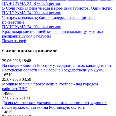
ПАНОРАМА 24. Южный регион
В Сочи горная река унесла в море двух туристов. Один погиб
ПАНОРАМА 24. Южный регион
Четырех молодых кубанцев задержали за нацистское
приветствие
ПАНОРАМА 24. Южный регион
Краснодарские полицейские нашли школьницу, жестоко
расправившуюся с голубем
Показать ещё
Самое просматриваемое
29.06.2026 18:48
На съезде «Единой России» утвердили список кандидатов от
Ростовской области на выборы в Государственную Думу
16519
25.07.2026 03:50
Мощные взрывы прогремели в Ростове - над городом
работает ПВО
14900
27.07.2026 11:11
До восьми человек увеличилось количество пострадавших
после вражеской атаки на Ростовскую область
14829