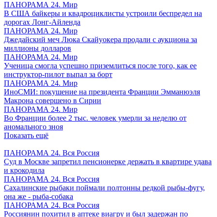
ПАНОРАМА 24. Мир
В США байкеры и квадроциклисты устроили беспредел на
дорогах Лонг-Айленда
ПАНОРАМА 24. Мир
Джедайский меч Люка Скайуокера продали с аукциона за
миллионы долларов
ПАНОРАМА 24. Мир
Ученица смогла успешно приземлиться после того, как ее
инструктор-пилот выпал за борт
ПАНОРАМА 24. Мир
ИноСМИ: покушение на президента Франции Эмманюэля
Макрона совершено в Сирии
ПАНОРАМА 24. Мир
Во Франции более 2 тыс. человек умерли за неделю от
аномального зноя
Показать ещё
ПАНОРАМА 24. Вся Россия
Суд в Москве запретил пенсионерке держать в квартире удава
и крокодила
ПАНОРАМА 24. Вся Россия
Сахалинские рыбаки поймали полтонны редкой рыбы-фугу,
она же - рыба-собака
ПАНОРАМА 24. Вся Россия
Россиянин похитил в аптеке виагру и был задержан по