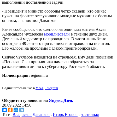
выполнении поставленной задачи.
- Президент и министр обороны чётко сказали, кто сейчас
нужен на фронте: отслужившие молодые мужчины с боевым
опытом, - напомнил Даванков.
Ранее сообщалось, что слепого на один глаз жителя Аксая
Александра Чухлебова
мобилизовали
в течение двух дней.
Детальный медосмотр не проводился. В части лишь бегло
осмотрели 49-летнего призывника и отправили на полигон.
Его жалобы на проблемы с глазом проигнорировали.
Сейчас Чухлебов находится на стрельбах. Ему дали позывной
«Пенсия». Сын призывника намерен обратиться за
разъяснениями лично к губернатору Ростовской области.
Иллюстрация:
regnum.ru
Подпишитесь на нас в
MAX
,
Telegram
.
Обсудите эту новость на
Яндекс.Дзен.
28.09.2022 14:56
Теги:
Владислав Даванков
,
Игорь Егоров
,
частичная