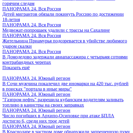
горячим следам
ПАНОРАМА 24. Вся Россия
Детей мигрантов обязали покинуть Россию по достижении
18-летия
ПАНОРАМА 24. Вся Россия
Медвежат-попрошаек удалили с трассы на Сахалине
ПАНОРАМА 24. Вся Россия
Жительница Приамурья подозревается в убийстве любимого
ударом скалки
ПАНОРАМА 24. Вся Россия
В Домодедово задержали авиапассажира с четырьмя сотнями
контрабандных черепах
Показать ещё
ПАНОРАМА 24. Южный регион
В Сочи мужчина покалечил две иномарки на 420 тыс. рублей
в поисках "портала в иные миры"
ПАНОРАМА 24. Южный регион
"Газпром нефть" разрешила кубанским водителям заливать
топливо в канистры на своих заправках
ПАНОРАМА 24. Южный регион
Число погибших в Архипо-Осиповке при атаке БПЛА
достигло 6, среди них трое детей
ПАНОРАМА 24. Южный регион
В Краснодаре в частном доме обнаружили запрещенную пуму