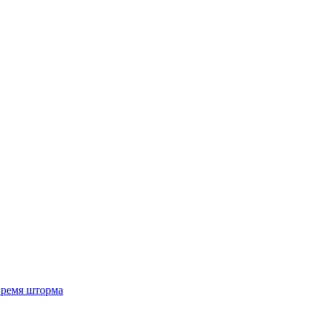
 время шторма