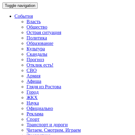
Toggle navigation
События
Власть
Общество
Острая ситуация
Политика
Образование
Культура
Скандалы
Прогноз
Отклик есть!
СВО
Армия
Афиша
Глядя из Ростова
Город
ЖКХ
Наука
Официально
Реклама
Спорт
Транспорт и дороги
Читаем. Смотрим. Играем