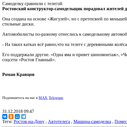
Самоделку сравнили с телегой
Ростовский конструктор-самодельщик порадовал жителей 
Она создана на основе «Жигулей», но с претензией по меньше
стильные диски.
Автомобилисты по-разному отнеслись к самодельному автомоб
- На таких катках всё равно,что на телеге с деревянными колёс
Его поддержали другие. «Одна яма и привет шиномонтаж», «Чег
соцсети «Ростов Главный».
Роман Кравцов
Подпишитесь на нас в
MAX
,
Telegram
.
31.12.2018 09:47
Теги:
Ростов-на-Дону
,
Автотелега
,
Машина-самоделка
,
Помес