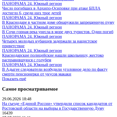
ПАНОРАМА 24. Южный регион
Число погибших в Архипо-Осиповке при атаке БПЛА
достигло 6, среди них трое детей
ПАНОРАМА 24. Южный регион
В Краснодаре в частном доме обнаружили запрещенную пуму
ПАНОРАМА 24. Южный регион
В Сочи горная река унесла в море двух туристов. Один погиб
ПАНОРАМА 24. Южный регион
Четырех молодых кубанцев задержали за нацистское
приветствие
ПАНОРАМА 24. Южный регион
Краснодарские полицейские нашли школьницу, жестоко
расправившуюся с голубем
ПАНОРАМА 24. Южный регион
В Адыгее следователи возбудили уголовное дело по факту
смерти пенсионерки от укусов макаки
Показать ещё
Самое просматриваемое
29.06.2026 18:48
На съезде «Единой России» утвердили список кандидатов от
Ростовской области на выборы в Государственную Думу
16439