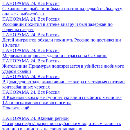
ПАНОРАМА 24. Вся Россия
Сахалинские рыбаки поймали полтонны редкой рыбы-фугу,
она же - рыба-собака
ПАНОРАМА 24. Вся Россия
Россиянин похитил в аптеке виагру и был задержан по
горячим следам
ПАНОРАМА 24. Вся Россия
Детей мигрантов обязали покинуть Россию по достижении
18-летия
ПАНОРАМА 24. Вся Россия
Медвежат-попрошаек удалили с трассы на Сахалине
ПАНОРАМА 24. Вся Россия
Жительница Приамурья подозревается в убийстве любимого
ударом скалки
ПАНОРАМА 24. Вся Россия
В Домодедово задержали авиапассажира с четырьмя сотнями
контрабандных черепах
ПАНОРАМА 24. Вся Россия
В Красноярском крае туристы украли из рыбного хозяйства
12-килограммового живого осетра
Показать ещё
ПАНОРАМА 24. Южный регион
"Газпром нефть" разрешила кубанским водителям заливать
топливо в канистры на своих заправках