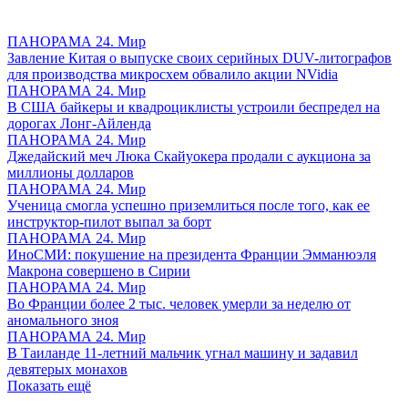
ПАНОРАМА 24. Мир
Завление Китая о выпуске своих серийных DUV-литографов
для производства микросхем обвалило акции NVidia
ПАНОРАМА 24. Мир
В США байкеры и квадроциклисты устроили беспредел на
дорогах Лонг-Айленда
ПАНОРАМА 24. Мир
Джедайский меч Люка Скайуокера продали с аукциона за
миллионы долларов
ПАНОРАМА 24. Мир
Ученица смогла успешно приземлиться после того, как ее
инструктор-пилот выпал за борт
ПАНОРАМА 24. Мир
ИноСМИ: покушение на президента Франции Эмманюэля
Макрона совершено в Сирии
ПАНОРАМА 24. Мир
Во Франции более 2 тыс. человек умерли за неделю от
аномального зноя
ПАНОРАМА 24. Мир
В Таиланде 11-летний мальчик угнал машину и задавил
девятерых монахов
Показать ещё