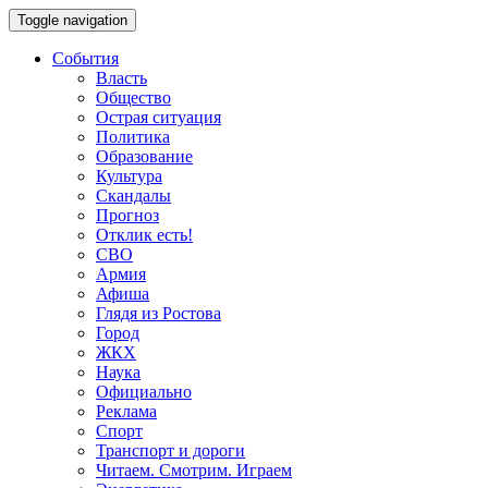
Toggle navigation
События
Власть
Общество
Острая ситуация
Политика
Образование
Культура
Скандалы
Прогноз
Отклик есть!
СВО
Армия
Афиша
Глядя из Ростова
Город
ЖКХ
Наука
Официально
Реклама
Спорт
Транспорт и дороги
Читаем. Смотрим. Играем