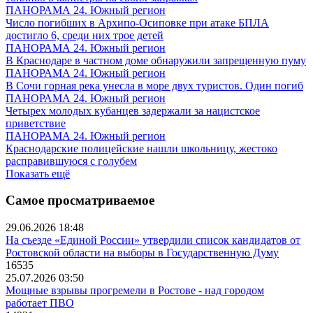
ПАНОРАМА 24. Южный регион
Число погибших в Архипо-Осиповке при атаке БПЛА
достигло 6, среди них трое детей
ПАНОРАМА 24. Южный регион
В Краснодаре в частном доме обнаружили запрещенную пуму
ПАНОРАМА 24. Южный регион
В Сочи горная река унесла в море двух туристов. Один погиб
ПАНОРАМА 24. Южный регион
Четырех молодых кубанцев задержали за нацистское
приветствие
ПАНОРАМА 24. Южный регион
Краснодарские полицейские нашли школьницу, жестоко
расправившуюся с голубем
Показать ещё
Самое просматриваемое
29.06.2026 18:48
На съезде «Единой России» утвердили список кандидатов от
Ростовской области на выборы в Государственную Думу
16535
25.07.2026 03:50
Мощные взрывы прогремели в Ростове - над городом
работает ПВО