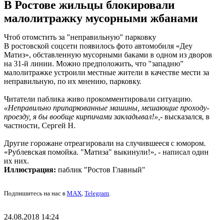
В Ростове жильцы блокировали
малолитражку мусорными жбанами
Чтоб отомстить за "неправильную" парковку
В ростовской соцсети появилось фото автомобиля «Деу
Матиз», обставленную мусорными баками в одном из дворов
на 31-й линии. Можно предположить, что "западню"
малолитражке устроили местные жители в качестве мести за
неправильную, по их мнению, парковку.
Читатели паблика живо прокомментировали ситуацию.
«Неправильно припаркованные машины, мешающие проходу-
проезду, я бы вообще кирпичами закладывал!»,
- высказался, в
частности, Сергей Н.
Другие горожане отреагировали на случившееся с юмором.
«Рублевская помойка. "Матиза" выкинули!», - написал один
их них.
Иллюстрация:
паблик "Ростов Главный"
Подпишитесь на нас в
MAX
,
Telegram
.
24.08.2018 14:24