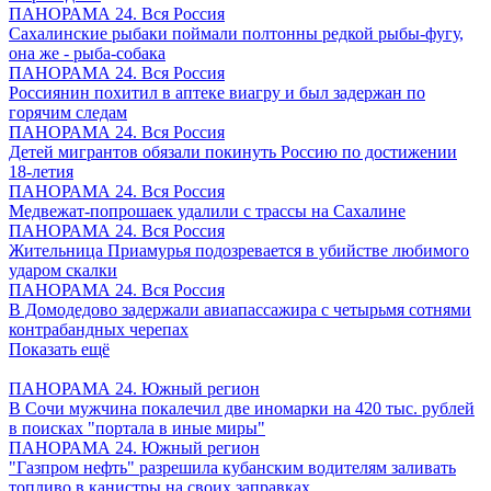
ПАНОРАМА 24. Вся Россия
Сахалинские рыбаки поймали полтонны редкой рыбы-фугу,
она же - рыба-собака
ПАНОРАМА 24. Вся Россия
Россиянин похитил в аптеке виагру и был задержан по
горячим следам
ПАНОРАМА 24. Вся Россия
Детей мигрантов обязали покинуть Россию по достижении
18-летия
ПАНОРАМА 24. Вся Россия
Медвежат-попрошаек удалили с трассы на Сахалине
ПАНОРАМА 24. Вся Россия
Жительница Приамурья подозревается в убийстве любимого
ударом скалки
ПАНОРАМА 24. Вся Россия
В Домодедово задержали авиапассажира с четырьмя сотнями
контрабандных черепах
Показать ещё
ПАНОРАМА 24. Южный регион
В Сочи мужчина покалечил две иномарки на 420 тыс. рублей
в поисках "портала в иные миры"
ПАНОРАМА 24. Южный регион
"Газпром нефть" разрешила кубанским водителям заливать
топливо в канистры на своих заправках