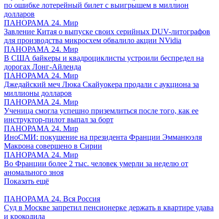
по ошибке лотерейный билет с выигрышем в миллион
долларов
ПАНОРАМА 24. Мир
Завление Китая о выпуске своих серийных DUV-литографов
для производства микросхем обвалило акции NVidia
ПАНОРАМА 24. Мир
В США байкеры и квадроциклисты устроили беспредел на
дорогах Лонг-Айленда
ПАНОРАМА 24. Мир
Джедайский меч Люка Скайуокера продали с аукциона за
миллионы долларов
ПАНОРАМА 24. Мир
Ученица смогла успешно приземлиться после того, как ее
инструктор-пилот выпал за борт
ПАНОРАМА 24. Мир
ИноСМИ: покушение на президента Франции Эмманюэля
Макрона совершено в Сирии
ПАНОРАМА 24. Мир
Во Франции более 2 тыс. человек умерли за неделю от
аномального зноя
Показать ещё
ПАНОРАМА 24. Вся Россия
Суд в Москве запретил пенсионерке держать в квартире удава
и крокодила