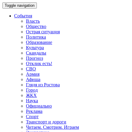
Toggle navigation
События
Власть
Общество
Острая ситуация
Политика
Образование
Культура
Скандалы
Прогноз
Отклик есть!
СВО
Армия
Афиша
Глядя из Ростова
Город
ЖКХ
Наука
Официально
Реклама
Спорт
Транспорт и дороги
Читаем. Смотрим. Играем