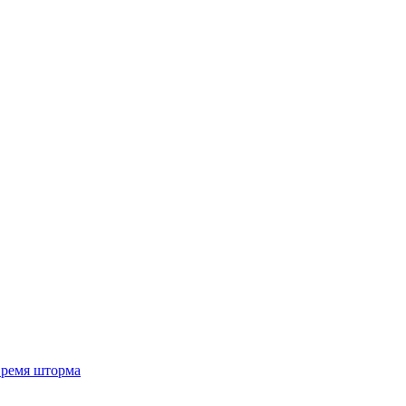
 время шторма