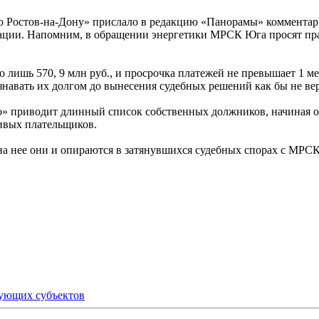
Ростов-на-Дону» прислало в редакцию «Панорамы» комментарий,
и. Напомним, в обращении энергетики МРСК Юга просят право
 лишь 570, 9 млн руб., и просрочка платежей не превышает 1 мес
знавать их долгом до вынесения судебных решений как бы не ве
» приводит длинный список собственных должников, начиная о
дивых плательщиков.
 на нее они и опираются в затянувшихся судебных спорах с МРСК
вующих субъектов