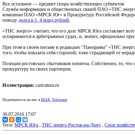
Все остальное — предмет спора хозяйствующих субъектов
Служба информации и общественных связей ПАО «ТНС энерго 
компании ПАО «МРСК Юг» в Прокуратуру Российской Федераци
поводу
долга в 1, 4 млрд рублей
.
«ТНС энерго» считает, что его долг МРСК Юга составляет всего
оспариваются в арбитражных судах, и, значит, официально при
При этом в своем письме в редакцию "Панорамы" «ТНС энерго
того, чтобы показать себя стороной, тоже страдающей от нера
Позиция ростовских сбытовиков понятна. Собственно, то, что
прокуратуру на своих партнеров.
Иллюстрация:
caricatura.ru
Подпишитесь на нас в
MAX
,
Telegram
.
30.07.2016 17:07
Теги:
МРСК Юга
,
ТНС энерго Ростов-на-Дону
,
Спор хозяйст