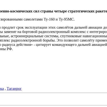
оенно-космических сил страны четыре стратегических ракет
изированными самолетами Ту-160 и Ту-95МС.
 продлит срок эксплуатации этих самолётов дальней авиации до
ы заменят на бортовой радиоэлектронный комплекс с интегрир
льные, астроинерциальные системы, спутниковые навигационны
плекс радиоэлектронной борьбы. Это позволит самолёту примен
 радиуса действия» - цитирует командующего дальней авиацией
оны РФ.
ка
,
Таганрог