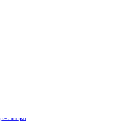
 время шторма