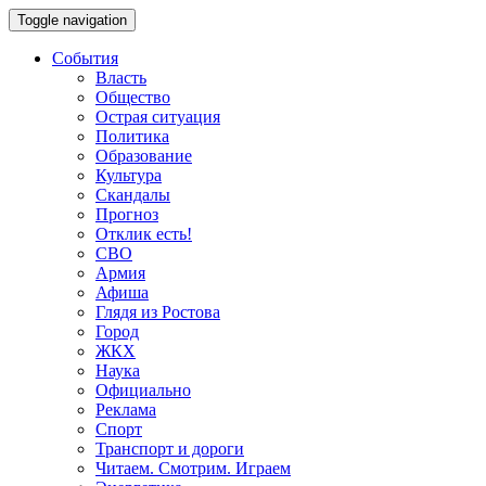
Toggle navigation
События
Власть
Общество
Острая ситуация
Политика
Образование
Культура
Скандалы
Прогноз
Отклик есть!
СВО
Армия
Афиша
Глядя из Ростова
Город
ЖКХ
Наука
Официально
Реклама
Спорт
Транспорт и дороги
Читаем. Смотрим. Играем