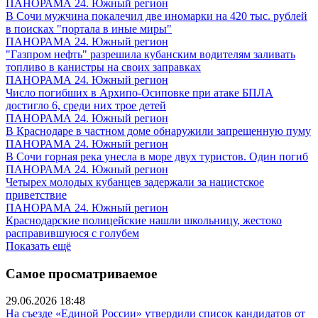
ПАНОРАМА 24. Южный регион
В Сочи мужчина покалечил две иномарки на 420 тыс. рублей
в поисках "портала в иные миры"
ПАНОРАМА 24. Южный регион
"Газпром нефть" разрешила кубанским водителям заливать
топливо в канистры на своих заправках
ПАНОРАМА 24. Южный регион
Число погибших в Архипо-Осиповке при атаке БПЛА
достигло 6, среди них трое детей
ПАНОРАМА 24. Южный регион
В Краснодаре в частном доме обнаружили запрещенную пуму
ПАНОРАМА 24. Южный регион
В Сочи горная река унесла в море двух туристов. Один погиб
ПАНОРАМА 24. Южный регион
Четырех молодых кубанцев задержали за нацистское
приветствие
ПАНОРАМА 24. Южный регион
Краснодарские полицейские нашли школьницу, жестоко
расправившуюся с голубем
Показать ещё
Самое просматриваемое
29.06.2026 18:48
На съезде «Единой России» утвердили список кандидатов от