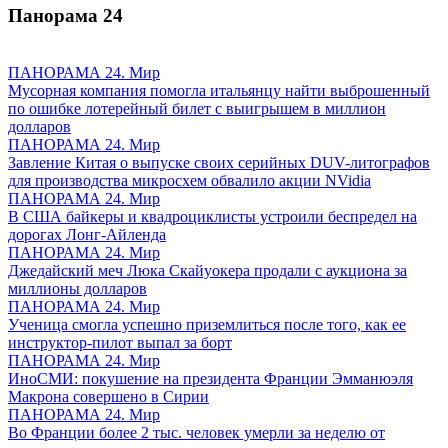
Панорама
24
ПАНОРАМА 24. Мир
Мусорная компания помогла итальянцу найти выброшенный
по ошибке лотерейный билет с выигрышем в миллион
долларов
ПАНОРАМА 24. Мир
Завление Китая о выпуске своих серийных DUV-литографов
для производства микросхем обвалило акции NVidia
ПАНОРАМА 24. Мир
В США байкеры и квадроциклисты устроили беспредел на
дорогах Лонг-Айленда
ПАНОРАМА 24. Мир
Джедайский меч Люка Скайуокера продали с аукциона за
миллионы долларов
ПАНОРАМА 24. Мир
Ученица смогла успешно приземлиться после того, как ее
инструктор-пилот выпал за борт
ПАНОРАМА 24. Мир
ИноСМИ: покушение на президента Франции Эмманюэля
Макрона совершено в Сирии
ПАНОРАМА 24. Мир
Во Франции более 2 тыс. человек умерли за неделю от