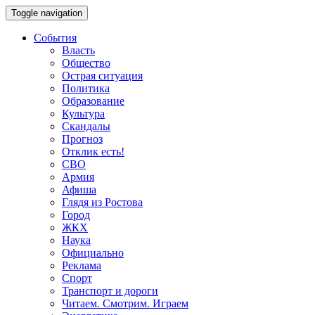
Toggle navigation
События
Власть
Общество
Острая ситуация
Политика
Образование
Культура
Скандалы
Прогноз
Отклик есть!
СВО
Армия
Афиша
Глядя из Ростова
Город
ЖКХ
Наука
Официально
Реклама
Спорт
Транспорт и дороги
Читаем. Смотрим. Играем