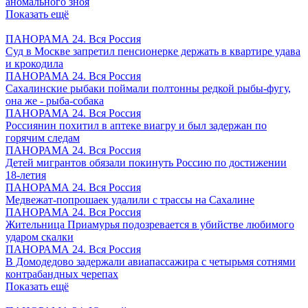
аномального зноя
Показать ещё
ПАНОРАМА 24. Вся Россия
Суд в Москве запретил пенсионерке держать в квартире удава
и крокодила
ПАНОРАМА 24. Вся Россия
Сахалинские рыбаки поймали полтонны редкой рыбы-фугу,
она же - рыба-собака
ПАНОРАМА 24. Вся Россия
Россиянин похитил в аптеке виагру и был задержан по
горячим следам
ПАНОРАМА 24. Вся Россия
Детей мигрантов обязали покинуть Россию по достижении
18-летия
ПАНОРАМА 24. Вся Россия
Медвежат-попрошаек удалили с трассы на Сахалине
ПАНОРАМА 24. Вся Россия
Жительница Приамурья подозревается в убийстве любимого
ударом скалки
ПАНОРАМА 24. Вся Россия
В Домодедово задержали авиапассажира с четырьмя сотнями
контрабандных черепах
Показать ещё