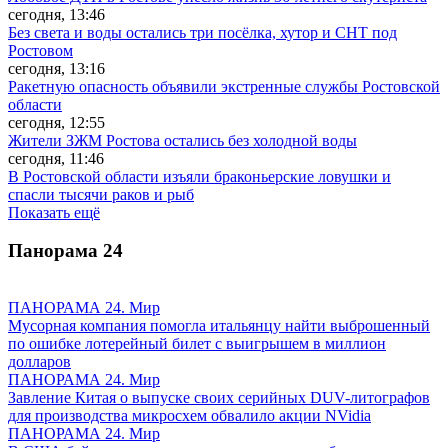
сегодня, 13:46
Без света и воды остались три посёлка, хутор и СНТ под
Ростовом
сегодня, 13:16
Ракетную опасность объявили экстренные службы Ростовской
области
сегодня, 12:55
Жители ЗЖМ Ростова остались без холодной воды
сегодня, 11:46
В Ростовской области изъяли браконьерские ловушки и
спасли тысячи раков и рыб
Показать ещё
Панорама
24
ПАНОРАМА 24. Мир
Мусорная компания помогла итальянцу найти выброшенный
по ошибке лотерейный билет с выигрышем в миллион
долларов
ПАНОРАМА 24. Мир
Завление Китая о выпуске своих серийных DUV-литографов
для производства микросхем обвалило акции NVidia
ПАНОРАМА 24. Мир