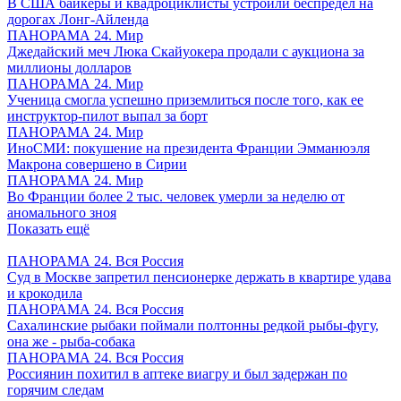
В США байкеры и квадроциклисты устроили беспредел на
дорогах Лонг-Айленда
ПАНОРАМА 24. Мир
Джедайский меч Люка Скайуокера продали с аукциона за
миллионы долларов
ПАНОРАМА 24. Мир
Ученица смогла успешно приземлиться после того, как ее
инструктор-пилот выпал за борт
ПАНОРАМА 24. Мир
ИноСМИ: покушение на президента Франции Эмманюэля
Макрона совершено в Сирии
ПАНОРАМА 24. Мир
Во Франции более 2 тыс. человек умерли за неделю от
аномального зноя
Показать ещё
ПАНОРАМА 24. Вся Россия
Суд в Москве запретил пенсионерке держать в квартире удава
и крокодила
ПАНОРАМА 24. Вся Россия
Сахалинские рыбаки поймали полтонны редкой рыбы-фугу,
она же - рыба-собака
ПАНОРАМА 24. Вся Россия
Россиянин похитил в аптеке виагру и был задержан по
горячим следам