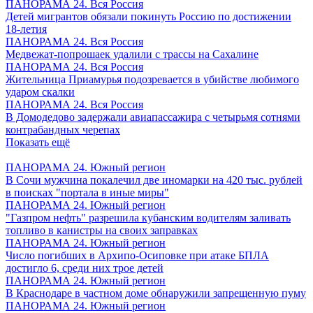
ПАНОРАМА 24. Вся Россия
Детей мигрантов обязали покинуть Россию по достижении
18-летия
ПАНОРАМА 24. Вся Россия
Медвежат-попрошаек удалили с трассы на Сахалине
ПАНОРАМА 24. Вся Россия
Жительница Приамурья подозревается в убийстве любимого
ударом скалки
ПАНОРАМА 24. Вся Россия
В Домодедово задержали авиапассажира с четырьмя сотнями
контрабандных черепах
Показать ещё
ПАНОРАМА 24. Южный регион
В Сочи мужчина покалечил две иномарки на 420 тыс. рублей
в поисках "портала в иные миры"
ПАНОРАМА 24. Южный регион
"Газпром нефть" разрешила кубанским водителям заливать
топливо в канистры на своих заправках
ПАНОРАМА 24. Южный регион
Число погибших в Архипо-Осиповке при атаке БПЛА
достигло 6, среди них трое детей
ПАНОРАМА 24. Южный регион
В Краснодаре в частном доме обнаружили запрещенную пуму
ПАНОРАМА 24. Южный регион