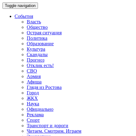
Toggle navigation
События
Власть
Общество
Острая ситуация
Политика
Образование
Культура
Скандалы
Прогноз
Отклик есть!
СВО
Армия
Афиша
Глядя из Ростова
Город
ЖКХ
Наука
Официально
Реклама
Спорт
Транспорт и дороги
Читаем. Смотрим. Играем