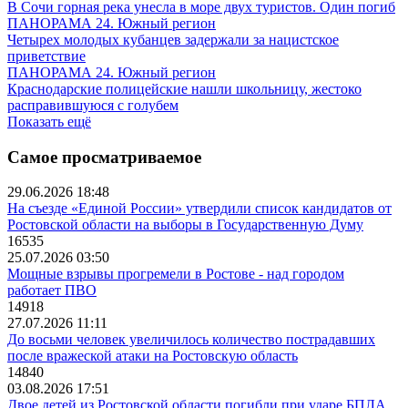
В Сочи горная река унесла в море двух туристов. Один погиб
ПАНОРАМА 24. Южный регион
Четырех молодых кубанцев задержали за нацистское
приветствие
ПАНОРАМА 24. Южный регион
Краснодарские полицейские нашли школьницу, жестоко
расправившуюся с голубем
Показать ещё
Самое просматриваемое
29.06.2026 18:48
На съезде «Единой России» утвердили список кандидатов от
Ростовской области на выборы в Государственную Думу
16535
25.07.2026 03:50
Мощные взрывы прогремели в Ростове - над городом
работает ПВО
14918
27.07.2026 11:11
До восьми человек увеличилось количество пострадавших
после вражеской атаки на Ростовскую область
14840
03.08.2026 17:51
Двое детей из Ростовской области погибли при ударе БПЛА