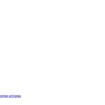
 время шторма