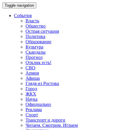
Toggle navigation
События
Власть
Общество
Острая ситуация
Политика
Образование
Культура
Скандалы
Прогноз
Отклик есть!
СВО
Армия
Афиша
Глядя из Ростова
Город
ЖКХ
Наука
Официально
Реклама
Спорт
Транспорт и дороги
Читаем. Смотрим. Играем