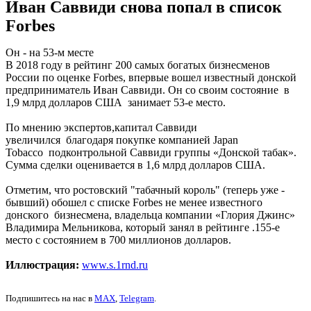
Иван Саввиди снова попал в список
Forbes
Он - на 53-м месте
В 2018 году в рейтинг 200 самых богатых бизнесменов
России по оценке Forbes, впервые вошел известный донской
предприниматель Иван Саввиди. Он со своим состояние в
1,9 млрд долларов США занимает 53-е место.
По мнению экспертов,капитал Саввиди
увеличился благодаря покупке компанией Japan
Tobacco подконтрольной Саввиди группы «Донской табак».
Сумма сделки оценивается в 1,6 млрд долларов США.
Отметим, что ростовский "табачный король" (теперь уже -
бывший) обошел с списке Forbes не менее известного
донского бизнесмена, владельца компании «Глория Джинс»
Владимира Мельникова, который занял в рейтинге .155-е
место с состоянием в 700 миллионов долларов.
Иллюстрация:
www.s.1rnd.ru
Подпишитесь на нас в
MAX
,
Telegram
.