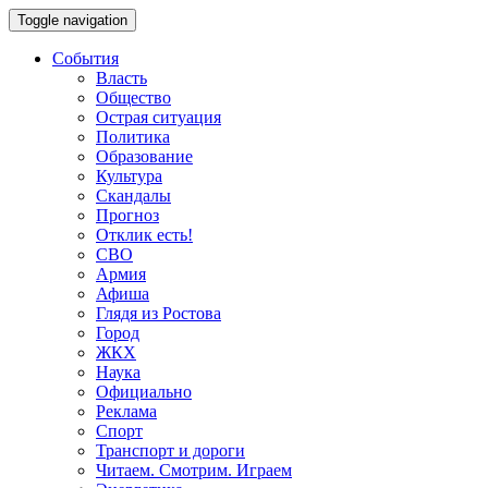
Toggle navigation
События
Власть
Общество
Острая ситуация
Политика
Образование
Культура
Скандалы
Прогноз
Отклик есть!
СВО
Армия
Афиша
Глядя из Ростова
Город
ЖКХ
Наука
Официально
Реклама
Спорт
Транспорт и дороги
Читаем. Смотрим. Играем