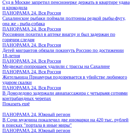
Суд в Москве запретил пенсионерке держать в квартире удава
и крокодила
ПАНОРАМА 24. Вся Россия
Сахалинские рыбаки поймали полтонны редкой рыбы-фугу,
она же - рыба-собака
ПАНОРАМА 24. Вся Россия
Россиянин похитил в аптеке виагру и был задержан по
горячим следам
ПАНОРАМА 24. Вся Россия
Детей мигрантов обязали покинуть Россию по достижении
18-летия
ПАНОРАМА 24. Вся Россия
Медвежат-попрошаек удалили с трассы на Сахалине
ПАНОРАМА 24. Вся Россия
Жительница Приамурья подозревается в убийстве любимого
ударом скалки
ПАНОРАМА 24. Вся Россия
В Домодедово задержали авиапассажира с четырьмя сотнями
контрабандных черепах
Показать ещё
ПАНОРАМА 24. Южный регион
В Сочи мужчина покалечил две иномарки на 420 тыс. рублей
в поисках "портала в иные миры"
ПАНОРАМА 24. Южный регион