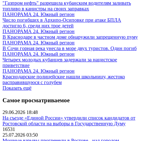
"Газпром нефть" разрешила кубанским водителям заливать
топливо в канистры на своих заправках
ПАНОРАМА 24. Южный регион
Число погибших в Архипо-Осиповке при атаке БПЛА
достигло 6, среди них трое детей
ПАНОРАМА 24. Южный регион
В Краснодаре в частном доме обнаружили запрещенную пуму
ПАНОРАМА 24. Южный регион
В Сочи горная река унесла в море двух туристов. Один погиб
ПАНОРАМА 24. Южный регион
Четырех молодых кубанцев задержали за нацистское
приветствие
ПАНОРАМА 24. Южный регион
Краснодарские полицейские нашли школьницу, жестоко
расправившуюся с голубем
Показать ещё
Самое просматриваемое
29.06.2026 18:48
На съезде «Единой России» утвердили список кандидатов от
Ростовской области на выборы в Государственную Думу
16531
25.07.2026 03:50
Мощные взрывы прогремели в Ростове - над городом