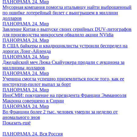
ПАНОРАМА 24. Мир
Мусорная компания помогла итальянцу найти выброшенный
по ошибке лотерейный билет с выигрышем в миллион
долларов
ПАНОРАМА 24. Мир
Завление Китая о выпуске своих серийных DUV-литографов
для производства микросхем обвалило акции NVidia
ПАНОРАМА 24. Мир
В США байкеры и квадроциклисты устроили беспредел на
дорогах Лонг-Айленда
ПАНОРАМА 24. Мир
Джедайский меч Люка Скайуокера продали с аукциона за
миллионы долларов
ПАНОРАМА 24. Мир
Ученица смогла успешно приземлиться после того, как ее
инструктор-пилот выпал за борт
ПАНОРАМА 24. Мир
ИноСМИ: покушение на президента Франции Эмманюэля
Макрона совершено в Сирии
ПАНОРАМА 24. Мир
Во Франции более 2 тыс. человек умерли за неделю от
аномального зноя
Показать ещё
ПАНОРАМА 24. Вся Россия