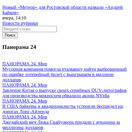
Новый «Метеор» для Ростовской области назвали «Андрей
Байков»
вчера, 14:10
Новости рубрики
Панорама
24
ПАНОРАМА 24. Мир
Мусорная компания помогла итальянцу найти выброшенный
по ошибке лотерейный билет с выигрышем в миллион
долларов
ПАНОРАМА 24. Мир
Завление Китая о выпуске своих серийных DUV-литографов
для производства микросхем обвалило акции NVidia
ПАНОРАМА 24. Мир
В США байкеры и квадроциклисты устроили беспредел на
дорогах Лонг-Айленда
ПАНОРАМА 24. Мир
Джедайский меч Люка Скайуокера продали с аукциона за
миллионы долларов