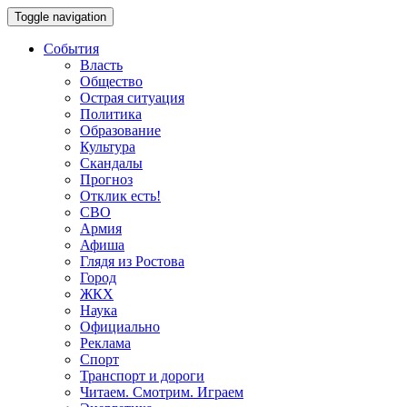
Toggle navigation
События
Власть
Общество
Острая ситуация
Политика
Образование
Культура
Скандалы
Прогноз
Отклик есть!
СВО
Армия
Афиша
Глядя из Ростова
Город
ЖКХ
Наука
Официально
Реклама
Спорт
Транспорт и дороги
Читаем. Смотрим. Играем