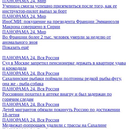
ПАНОРАМА 24. Мир
Ученица смогла успешно приземлиться после того, как ее
инструктор-пилот выпал за борт
ПАНОРАМА 24. Мир
ИноСМИ: покушение на президента Франции Эмманюэля
Макрона совершено в Сирии
ПАНОРАМА 24. Мир
Во Франции более 2 тыс. человек умерли за неделю от
аномального зноя
Показать ещё
ПАНОРАМА 24. Вся Россия
Суд в Москве запретил пенсионерке держать в квартире удава
и крокодила
ПАНОРАМА 24. Вся Россия
Сахалинские рыбаки поймали полтонны редкой рыбы-фугу,
она же - рыба-собака
ПАНОРАМА 24. Вся Россия
Россиянин похитил в аптеке виагру и был задержан по
горячим следам
ПАНОРАМА 24. Вся Россия
Детей мигрантов обязали покинуть Россию по достижении
18-летия
ПАНОРАМА 24. Вся Россия
Медвежат-попрошаек удалили с трассы на Сахалине