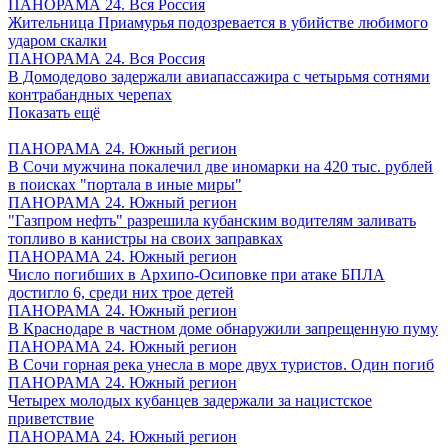
ПАНОРАМА 24. Вся Россия
Жительница Приамурья подозревается в убийстве любимого
ударом скалки
ПАНОРАМА 24. Вся Россия
В Домодедово задержали авиапассажира с четырьмя сотнями
контрабандных черепах
Показать ещё
ПАНОРАМА 24. Южный регион
В Сочи мужчина покалечил две иномарки на 420 тыс. рублей
в поисках "портала в иные миры"
ПАНОРАМА 24. Южный регион
"Газпром нефть" разрешила кубанским водителям заливать
топливо в канистры на своих заправках
ПАНОРАМА 24. Южный регион
Число погибших в Архипо-Осиповке при атаке БПЛА
достигло 6, среди них трое детей
ПАНОРАМА 24. Южный регион
В Краснодаре в частном доме обнаружили запрещенную пуму
ПАНОРАМА 24. Южный регион
В Сочи горная река унесла в море двух туристов. Один погиб
ПАНОРАМА 24. Южный регион
Четырех молодых кубанцев задержали за нацистское
приветствие
ПАНОРАМА 24. Южный регион