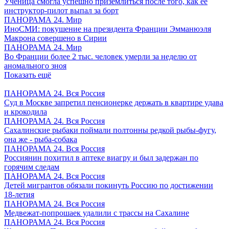
Ученица смогла успешно приземлиться после того, как ее
инструктор-пилот выпал за борт
ПАНОРАМА 24. Мир
ИноСМИ: покушение на президента Франции Эмманюэля
Макрона совершено в Сирии
ПАНОРАМА 24. Мир
Во Франции более 2 тыс. человек умерли за неделю от
аномального зноя
Показать ещё
ПАНОРАМА 24. Вся Россия
Суд в Москве запретил пенсионерке держать в квартире удава
и крокодила
ПАНОРАМА 24. Вся Россия
Сахалинские рыбаки поймали полтонны редкой рыбы-фугу,
она же - рыба-собака
ПАНОРАМА 24. Вся Россия
Россиянин похитил в аптеке виагру и был задержан по
горячим следам
ПАНОРАМА 24. Вся Россия
Детей мигрантов обязали покинуть Россию по достижении
18-летия
ПАНОРАМА 24. Вся Россия
Медвежат-попрошаек удалили с трассы на Сахалине
ПАНОРАМА 24. Вся Россия