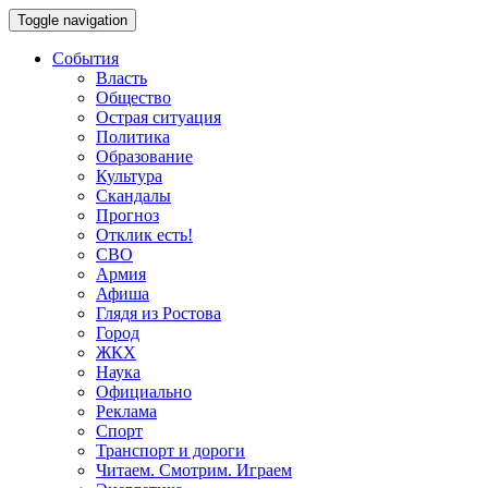
Toggle navigation
События
Власть
Общество
Острая ситуация
Политика
Образование
Культура
Скандалы
Прогноз
Отклик есть!
СВО
Армия
Афиша
Глядя из Ростова
Город
ЖКХ
Наука
Официально
Реклама
Спорт
Транспорт и дороги
Читаем. Смотрим. Играем