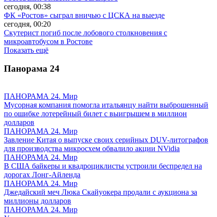
сегодня, 00:38
ФК «Ростов» сыграл вничью с ЦСКА на выезде
сегодня, 00:20
Скутерист погиб после лобового столкновения с
микроавтобусом в Ростове
Показать ещё
Панорама
24
ПАНОРАМА 24. Мир
Мусорная компания помогла итальянцу найти выброшенный
по ошибке лотерейный билет с выигрышем в миллион
долларов
ПАНОРАМА 24. Мир
Завление Китая о выпуске своих серийных DUV-литографов
для производства микросхем обвалило акции NVidia
ПАНОРАМА 24. Мир
В США байкеры и квадроциклисты устроили беспредел на
дорогах Лонг-Айленда
ПАНОРАМА 24. Мир
Джедайский меч Люка Скайуокера продали с аукциона за
миллионы долларов
ПАНОРАМА 24. Мир