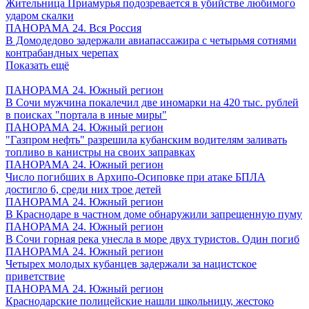
Жительница Приамурья подозревается в убийстве любимого
ударом скалки
ПАНОРАМА 24. Вся Россия
В Домодедово задержали авиапассажира с четырьмя сотнями
контрабандных черепах
Показать ещё
ПАНОРАМА 24. Южный регион
В Сочи мужчина покалечил две иномарки на 420 тыс. рублей
в поисках "портала в иные миры"
ПАНОРАМА 24. Южный регион
"Газпром нефть" разрешила кубанским водителям заливать
топливо в канистры на своих заправках
ПАНОРАМА 24. Южный регион
Число погибших в Архипо-Осиповке при атаке БПЛА
достигло 6, среди них трое детей
ПАНОРАМА 24. Южный регион
В Краснодаре в частном доме обнаружили запрещенную пуму
ПАНОРАМА 24. Южный регион
В Сочи горная река унесла в море двух туристов. Один погиб
ПАНОРАМА 24. Южный регион
Четырех молодых кубанцев задержали за нацистское
приветствие
ПАНОРАМА 24. Южный регион
Краснодарские полицейские нашли школьницу, жестоко