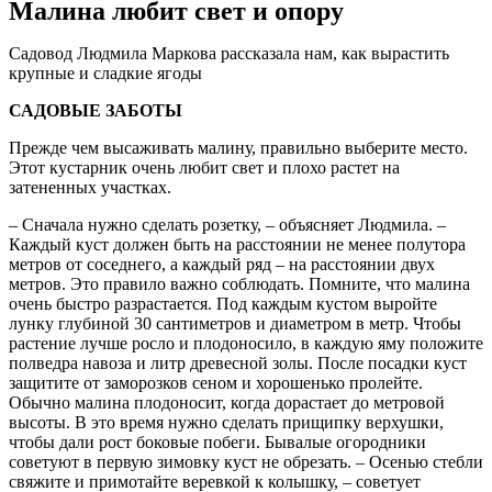
Малина любит свет и опору
Садовод Людмила Маркова рассказала нам, как вырастить
крупные и сладкие ягоды
САДОВЫЕ ЗАБОТЫ
Прежде чем высаживать малину, правильно выберите место.
Этот кустарник очень любит свет и плохо растет на
затененных участках.
– Сначала нужно сделать розетку, – объясняет Людмила. –
Каждый куст должен быть на расстоянии не менее полутора
метров от соседнего, а каждый ряд – на расстоянии двух
метров. Это правило важно соблюдать. Помните, что малина
очень быстро разрастается. Под каждым кустом выройте
лунку глубиной 30 сантиметров и диаметром в метр. Чтобы
растение лучше росло и плодоносило, в каждую яму положите
полведра навоза и литр древесной золы. После посадки куст
защитите от заморозков сеном и хорошенько пролейте.
Обычно малина плодоносит, когда дорастает до метровой
высоты. В это время нужно сделать прищипку верхушки,
чтобы дали рост боковые побеги. Бывалые огородники
советуют в первую зимовку куст не обрезать. – Осенью стебли
свяжите и примотайте веревкой к колышку, – советует