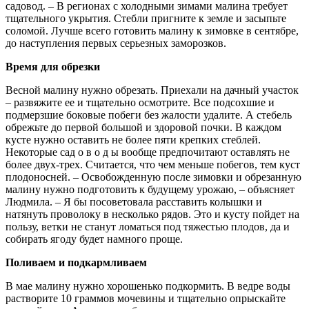
садовод. – В регионах с холодными зимами малина требует
тщательного укрытия. Стебли пригните к земле и засыпьте
соломой. Лучше всего готовить малину к зимовке в сентябре,
до наступления первых серьезных заморозков.
Время для обрезки
Весной малину нужно обрезать. Приехали на дачный участок
– развяжите ее и тщательно осмотрите. Все подсохшие и
подмерзшие боковые побеги без жалости удалите. А стебель
обрежьте до первой большой и здоровой почки. В каждом
кусте нужно оставить не более пяти крепких стеблей.
Некоторые сад о в о д ы вообще предпочитают оставлять не
более двух-трех. Считается, что чем меньше побегов, тем куст
плодоносней. – Освобожденную после зимовки и обрезанную
малину нужно подготовить к будущему урожаю, – объясняет
Людмила. – Я бы посоветовала расставить колышки и
натянуть проволоку в несколько рядов. Это и кусту пойдет на
пользу, ветки не станут ломаться под тяжестью плодов, да и
собирать ягоду будет намного проще.
Поливаем и подкармливаем
В мае малину нужно хорошенько подкормить. В ведре воды
растворите 10 граммов мочевины и тщательно опрыскайте