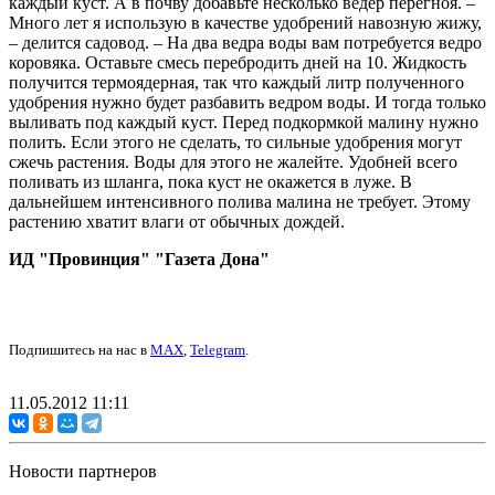
каждый куст. А в почву добавьте несколько ведер перегноя. –
Много лет я использую в качестве удобрений навозную жижу,
– делится садовод. – На два ведра воды вам потребуется ведро
коровяка. Оставьте смесь перебродить дней на 10. Жидкость
получится термоядерная, так что каждый литр полученного
удобрения нужно будет разбавить ведром воды. И тогда только
выливать под каждый куст. Перед подкормкой малину нужно
полить. Если этого не сделать, то сильные удобрения могут
сжечь растения. Воды для этого не жалейте. Удобней всего
поливать из шланга, пока куст не окажется в луже. В
дальнейшем интенсивного полива малина не требует. Этому
растению хватит влаги от обычных дождей.
ИД "Провинция" "Газета Дона"
Подпишитесь на нас в
MAX
,
Telegram
.
11.05.2012 11:11
Новости партнеров