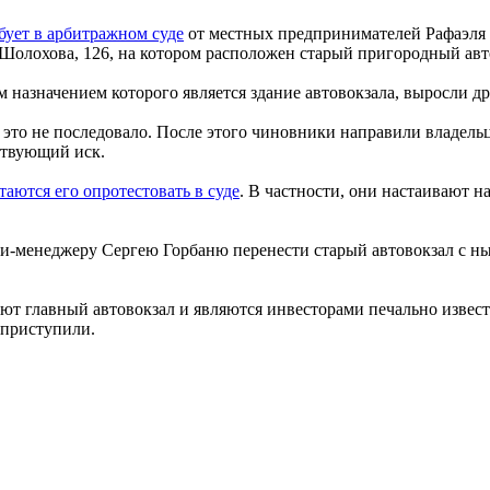
бует в арбитражном суде
от местных предпринимателей Рафаэля
 Шолохова, 126, на котором расположен старый пригородный авт
 назначением которого является здание автовокзала, выросли др
а это не последовало. После этого чиновники направили владе
ствующий иск.
таются его опротестовать в суде
. В частности, они настаивают 
ти-менеджеру Сергею Горбаню перенести старый автовокзал с н
уют главный автовокзал и являются инвесторами печально извес
е приступили.