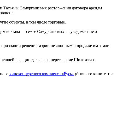
 и Татьяны Самургашевых расторжения договора аренды
овокзал.
угие объекты, в том числе торговые.
льцам вокзала — семье Самургашевых — уведомление о
на признании решения мэрии незаконным и продаже им земли
ынешней локации дальше на пересечение Шолохова с
тного
киноконцертного комплекса «Русь»
(бывшего кинотеатра