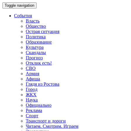
Toggle navigation
События
Власть
Общество
Острая ситуация
Политика
Образование
Культура
Скандалы
Прогноз
Отклик есть!
СВО
Армия
Афиша
Глядя из Ростова
Город
ЖКХ
Наука
Официально
Реклама
Спорт
Транспорт и дороги
Читаем. Смотрим. Играем