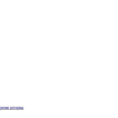
 время шторма