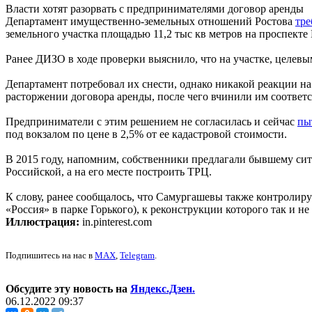
Власти хотят разорвать с предпринимателями договор аренды
Департамент имущественно-земельных отношений Ростова
тре
земельного участка площадью 11,2 тыс кв метров на проспекте
Ранее ДИЗО в ходе проверки выяснило, что на участке, целевым
Департамент потребовал их снести, однако никакой реакции н
расторжении договора аренды, после чего вчинили им соответ
Предприниматели с этим решением не согласилась и сейчас
пы
под вокзалом по цене в 2,5% от ее кадастровой стоимости.
В 2015 году, напомним, собственники предлагали бывшему си
Российской, а на его месте построить ТРЦ.
К слову, ранее сообщалось, что Самургашевы также контролир
«Россия» в парке Горького), к реконструкции которого так и н
Иллюстрация:
in.pinterest.com
Подпишитесь на нас в
MAX
,
Telegram
.
Обсудите эту новость на
Яндекс.Дзен.
06.12.2022 09:37