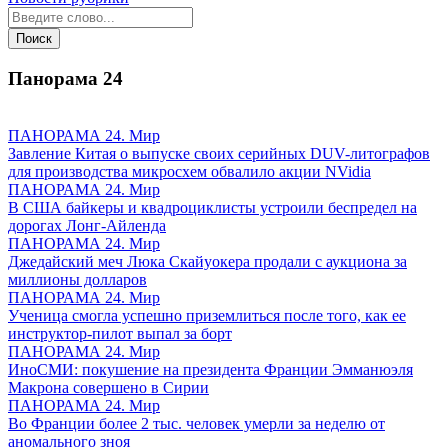
Панорама
24
ПАНОРАМА 24. Мир
Завление Китая о выпуске своих серийных DUV-литографов
для производства микросхем обвалило акции NVidia
ПАНОРАМА 24. Мир
В США байкеры и квадроциклисты устроили беспредел на
дорогах Лонг-Айленда
ПАНОРАМА 24. Мир
Джедайский меч Люка Скайуокера продали с аукциона за
миллионы долларов
ПАНОРАМА 24. Мир
Ученица смогла успешно приземлиться после того, как ее
инструктор-пилот выпал за борт
ПАНОРАМА 24. Мир
ИноСМИ: покушение на президента Франции Эмманюэля
Макрона совершено в Сирии
ПАНОРАМА 24. Мир
Во Франции более 2 тыс. человек умерли за неделю от
аномального зноя