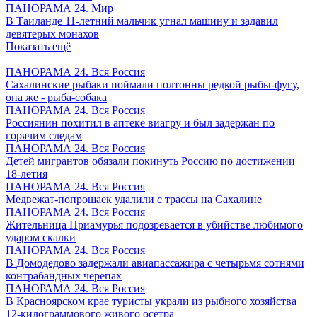
ПАНОРАМА 24. Мир
В Таиланде 11-летний мальчик угнал машину и задавил
девятерых монахов
Показать ещё
ПАНОРАМА 24. Вся Россия
Сахалинские рыбаки поймали полтонны редкой рыбы-фугу,
она же - рыба-собака
ПАНОРАМА 24. Вся Россия
Россиянин похитил в аптеке виагру и был задержан по
горячим следам
ПАНОРАМА 24. Вся Россия
Детей мигрантов обязали покинуть Россию по достижении
18-летия
ПАНОРАМА 24. Вся Россия
Медвежат-попрошаек удалили с трассы на Сахалине
ПАНОРАМА 24. Вся Россия
Жительница Приамурья подозревается в убийстве любимого
ударом скалки
ПАНОРАМА 24. Вся Россия
В Домодедово задержали авиапассажира с четырьмя сотнями
контрабандных черепах
ПАНОРАМА 24. Вся Россия
В Красноярском крае туристы украли из рыбного хозяйства
12-килограммового живого осетра