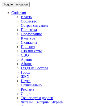
Toggle navigation
События
Власть
Общество
Острая ситуация
Политика
Образование
Культура
Скандалы
Прогноз
Отклик есть!
СВО
Армия
Афиша
Глядя из Ростова
Город
ЖКХ
Наука
Официально
Реклама
Спорт
Транспорт и дороги
Читаем. Смотрим. Играем