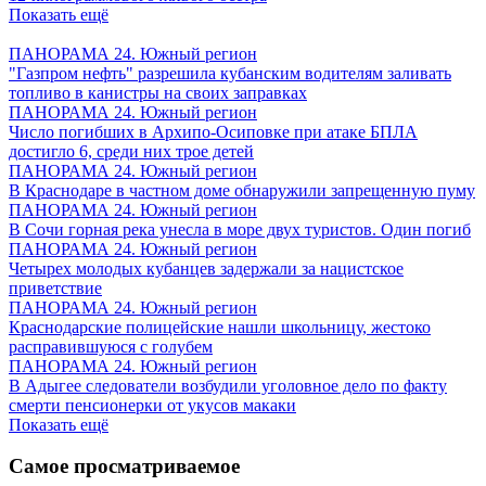
Показать ещё
ПАНОРАМА 24. Южный регион
"Газпром нефть" разрешила кубанским водителям заливать
топливо в канистры на своих заправках
ПАНОРАМА 24. Южный регион
Число погибших в Архипо-Осиповке при атаке БПЛА
достигло 6, среди них трое детей
ПАНОРАМА 24. Южный регион
В Краснодаре в частном доме обнаружили запрещенную пуму
ПАНОРАМА 24. Южный регион
В Сочи горная река унесла в море двух туристов. Один погиб
ПАНОРАМА 24. Южный регион
Четырех молодых кубанцев задержали за нацистское
приветствие
ПАНОРАМА 24. Южный регион
Краснодарские полицейские нашли школьницу, жестоко
расправившуюся с голубем
ПАНОРАМА 24. Южный регион
В Адыгее следователи возбудили уголовное дело по факту
смерти пенсионерки от укусов макаки
Показать ещё
Самое просматриваемое