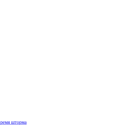
 время шторма