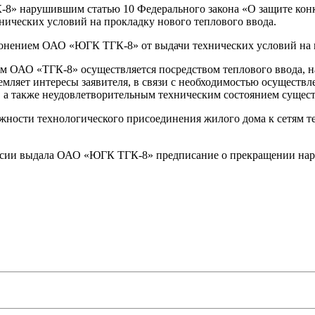
8» нарушившим статью 10 Федерального закона «О защите ко
ических условий на прокладку нового теплового ввода.
онением ОАО «ЮГК ТГК-8» от выдачи технических условий на п
 ОАО «ТГК-8» осуществляется посредством теплового ввода, н
емляет интересы заявителя, в связи с необходимостью осуществ
, а также неудовлетворительным техническим состоянием сущес
можности технологического присоединения жилого дома к сетям
ссии выдала ОАО «ЮГК ТГК-8» предписание о прекращении нар