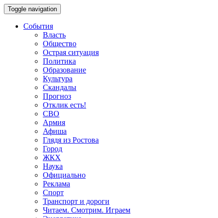
Toggle navigation
События
Власть
Общество
Острая ситуация
Политика
Образование
Культура
Скандалы
Прогноз
Отклик есть!
СВО
Армия
Афиша
Глядя из Ростова
Город
ЖКХ
Наука
Официально
Реклама
Спорт
Транспорт и дороги
Читаем. Смотрим. Играем