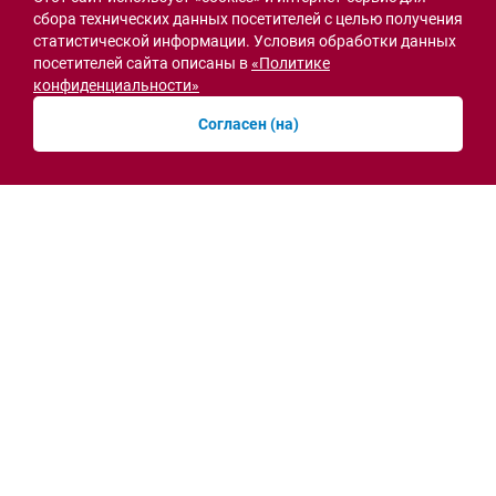
сбора технических данных посетителей с целью получения
статистической информации. Условия обработки данных
посетителей сайта описаны в
«Политике
Острая ситуация
конфиденциальности»
Согласен (на)
Мобильная приёмная МВД открылась в СЖМ
Ростова на месте ночного пожара
вчера, 10:41
Новости рубрики