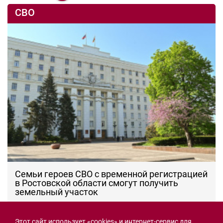
СВО
Семьи героев СВО с временной регистрацией
в Ростовской области смогут получить
земельный участок
30.07.2026 13:05
Новости рубрики
Этот сайт использует «cookies» и интернет-сервис для