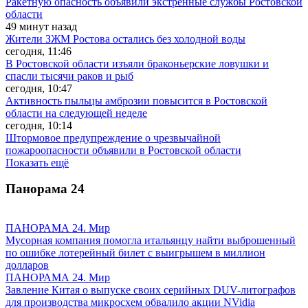
Ракетную опасность объявили экстренные службы Ростовской
области
49 минут назад
Жители ЗЖМ Ростова остались без холодной воды
сегодня, 11:46
В Ростовской области изъяли браконьерские ловушки и
спасли тысячи раков и рыб
сегодня, 10:47
Активность пыльцы амброзии повысится в Ростовской
области на следующей неделе
сегодня, 10:14
Штормовое предупреждение о чрезвычайной
пожароопасности объявили в Ростовской области
Показать ещё
Панорама
24
ПАНОРАМА 24. Мир
Мусорная компания помогла итальянцу найти выброшенный
по ошибке лотерейный билет с выигрышем в миллион
долларов
ПАНОРАМА 24. Мир
Завление Китая о выпуске своих серийных DUV-литографов
для производства микросхем обвалило акции NVidia