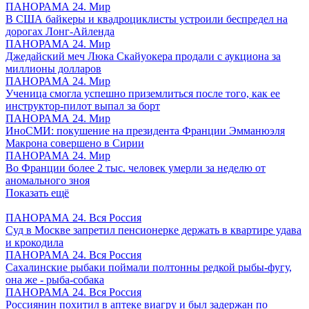
ПАНОРАМА 24. Мир
В США байкеры и квадроциклисты устроили беспредел на
дорогах Лонг-Айленда
ПАНОРАМА 24. Мир
Джедайский меч Люка Скайуокера продали с аукциона за
миллионы долларов
ПАНОРАМА 24. Мир
Ученица смогла успешно приземлиться после того, как ее
инструктор-пилот выпал за борт
ПАНОРАМА 24. Мир
ИноСМИ: покушение на президента Франции Эмманюэля
Макрона совершено в Сирии
ПАНОРАМА 24. Мир
Во Франции более 2 тыс. человек умерли за неделю от
аномального зноя
Показать ещё
ПАНОРАМА 24. Вся Россия
Суд в Москве запретил пенсионерке держать в квартире удава
и крокодила
ПАНОРАМА 24. Вся Россия
Сахалинские рыбаки поймали полтонны редкой рыбы-фугу,
она же - рыба-собака
ПАНОРАМА 24. Вся Россия
Россиянин похитил в аптеке виагру и был задержан по