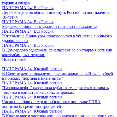
горячим следам
ПАНОРАМА 24. Вся Россия
Детей мигрантов обязали покинуть Россию по достижении
18-летия
ПАНОРАМА 24. Вся Россия
Медвежат-попрошаек удалили с трассы на Сахалине
ПАНОРАМА 24. Вся Россия
Жительница Приамурья подозревается в убийстве любимого
ударом скалки
ПАНОРАМА 24. Вся Россия
В Домодедово задержали авиапассажира с четырьмя сотнями
контрабандных черепах
Показать ещё
ПАНОРАМА 24. Южный регион
В Сочи мужчина покалечил две иномарки на 420 тыс. рублей
в поисках "портала в иные миры"
ПАНОРАМА 24. Южный регион
"Газпром нефть" разрешила кубанским водителям заливать
топливо в канистры на своих заправках
ПАНОРАМА 24. Южный регион
Число погибших в Архипо-Осиповке при атаке БПЛА
достигло 6, среди них трое детей
ПАНОРАМА 24. Южный регион
В Краснодаре в частном доме обнаружили запрещенную пуму