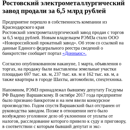
Ростовский электрометаллургический
завод продали за 6,5 млрд рублей
Предприятие перешло в собственность компании из
Краснодарского края
Ростовский электрометаллургический завод продан с торгов
за 6,5 млрд рублей. Новым владельцем РЭМЗа стало ООО
«Новороссийский прокатный завод». Об этом со ссылкой на
данные Единого федерального реестра сведений о
банкротстве сообщает портал
«Донньюс».
Согласно опубликованном накануне, 1 марта, объявления о
торгах, на продажу были выставлены земельные участки
площадью 697 тыс. кв. м, 237 тыс. кв. м и 162 тыс. кв. м, а
также квартиры в городе Шахты, автомобили, спецтехника.
Напомним, РЭМЗ принадлежал бывшему депутату Госдумы
РФ Вадиму Варшавскому. В октябре 2017 года предприятие
было признано банкротом и на нем ввели конкурсное
производство. Годом спустя Варшавский был отстранен от
руководства заводом. Позже в отношении него было
возбуждено уголовное дело об уклонении от уплаты от
налогов, расследование которого привело к суду и приговору,
в соответствии с которым бывший депутат и экс-