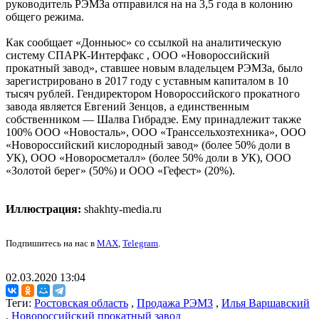
руководитель РЭМЗа отправился на на 3,5 года в колонию
общего режима.
Как сообщает «Донньюс» со ссылкой на аналитическую
систему СПАРК-Интерфакс , ООО «Новороссийский
прокатный завод», ставшее новым владельцем РЭМЗа, было
зарегистрировано в 2017 году с уставным капиталом в 10
тысяч рублей. Гендиректором Новороссийского прокатного
завода является Евгений Зенцов, а единственным
собственником — Шалва Гибрадзе. Ему принадлежит также
100% ООО «Новосталь», ООО «Транссельхозтехника», ООО
«Новороссийский кислородный завод» (более 50% доли в
УК), ООО «Новоросметалл» (более 50% доли в УК), ООО
«Золотой берег» (50%) и ООО «Гефест» (20%).
Иллюстрация:
shakhty-media.ru
Подпишитесь на нас в
MAX
,
Telegram
.
02.03.2020 13:04
Теги:
Ростовская область
,
Продажа РЭМЗ
,
Илья Варшавский
,
Новороссийский прокатный завод