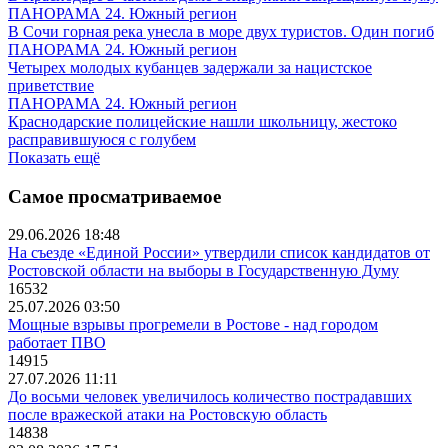
ПАНОРАМА 24. Южный регион
В Сочи горная река унесла в море двух туристов. Один погиб
ПАНОРАМА 24. Южный регион
Четырех молодых кубанцев задержали за нацистское
приветствие
ПАНОРАМА 24. Южный регион
Краснодарские полицейские нашли школьницу, жестоко
расправившуюся с голубем
Показать ещё
Самое просматриваемое
29.06.2026 18:48
На съезде «Единой России» утвердили список кандидатов от
Ростовской области на выборы в Государственную Думу
16532
25.07.2026 03:50
Мощные взрывы прогремели в Ростове - над городом
работает ПВО
14915
27.07.2026 11:11
До восьми человек увеличилось количество пострадавших
после вражеской атаки на Ростовскую область
14838