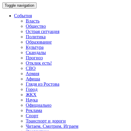
Toggle navigation
События
Власть
Общество
Острая ситуация
Политика
Образование
Культура
Скандалы
Прогноз
Отклик есть!
СВО
Армия
Афиша
Глядя из Ростова
Город
ЖКХ
Наука
Официально
Реклама
Спорт
Транспорт и дороги
Читаем. Смотрим. Играем