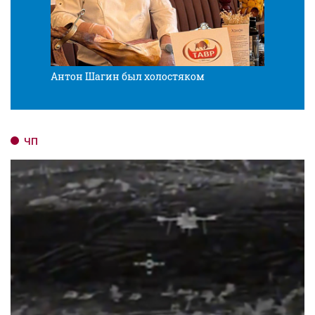
Антон Шагин был холостяком
Разв
ЧП