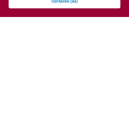
Согласен (на)
Экстремистскую атрибутику изъяли
силовики Ростова в ходе рейда на Темернике
11 секунд назад
Новости рубрики
Энергетика