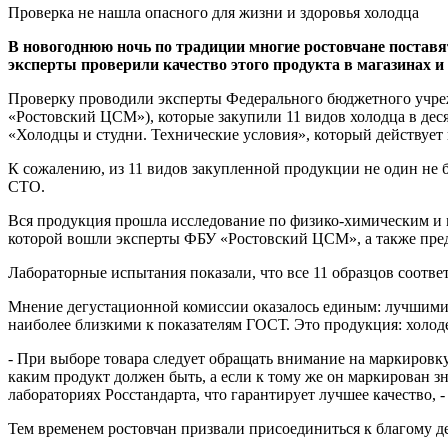
Проверка не нашла опасного для жизни и здоровья холодца
В новогоднюю ночь по традиции многие ростовчане поставят
эксперты проверили качество этого продукта в магазинах 
Проверку проводили эксперты Федерального бюджетного учреж
«Ростовский ЦСМ»), которые закупили 11 видов холодца в дес
«Холодцы и студни. Технические условия», который действует в
К сожалению, из 11 видов закупленной продукции не один не 
СТО.
Вся продукция прошла исследование по физико-химическим и м
которой вошли эксперты ФБУ «Ростовский ЦСМ», а также пре
Лабораторные испытания показали, что все 11 образцов соответ
Мнение дегустационной комиссии оказалось единым: лучшими б
наиболее близкими к показателям ГОСТ. Это продукция: хол
- При выборе товара следует обращать внимание на маркировку
каким продукт должен быть, а если к тому же он маркирован 
лабораториях Росстандарта, что гарантирует лучшее качество,
Тем временем ростовчан призвали присоединиться к благому д