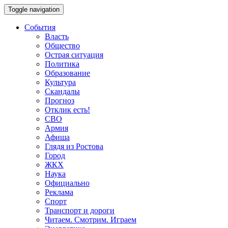
Toggle navigation
События
Власть
Общество
Острая ситуация
Политика
Образование
Культура
Скандалы
Прогноз
Отклик есть!
СВО
Армия
Афиша
Глядя из Ростова
Город
ЖКХ
Наука
Официально
Реклама
Спорт
Транспорт и дороги
Читаем. Смотрим. Играем