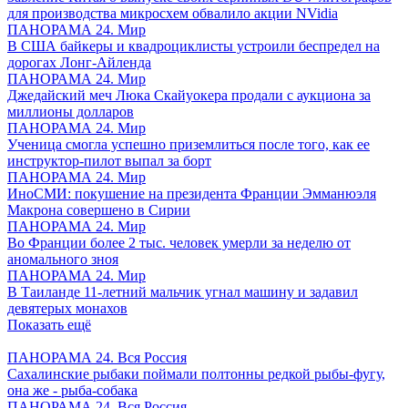
для производства микросхем обвалило акции NVidia
ПАНОРАМА 24. Мир
В США байкеры и квадроциклисты устроили беспредел на
дорогах Лонг-Айленда
ПАНОРАМА 24. Мир
Джедайский меч Люка Скайуокера продали с аукциона за
миллионы долларов
ПАНОРАМА 24. Мир
Ученица смогла успешно приземлиться после того, как ее
инструктор-пилот выпал за борт
ПАНОРАМА 24. Мир
ИноСМИ: покушение на президента Франции Эмманюэля
Макрона совершено в Сирии
ПАНОРАМА 24. Мир
Во Франции более 2 тыс. человек умерли за неделю от
аномального зноя
ПАНОРАМА 24. Мир
В Таиланде 11-летний мальчик угнал машину и задавил
девятерых монахов
Показать ещё
ПАНОРАМА 24. Вся Россия
Сахалинские рыбаки поймали полтонны редкой рыбы-фугу,
она же - рыба-собака
ПАНОРАМА 24. Вся Россия