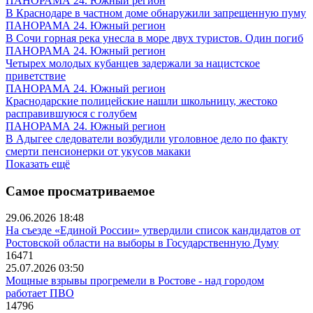
ПАНОРАМА 24. Южный регион
В Краснодаре в частном доме обнаружили запрещенную пуму
ПАНОРАМА 24. Южный регион
В Сочи горная река унесла в море двух туристов. Один погиб
ПАНОРАМА 24. Южный регион
Четырех молодых кубанцев задержали за нацистское
приветствие
ПАНОРАМА 24. Южный регион
Краснодарские полицейские нашли школьницу, жестоко
расправившуюся с голубем
ПАНОРАМА 24. Южный регион
В Адыгее следователи возбудили уголовное дело по факту
смерти пенсионерки от укусов макаки
Показать ещё
Самое просматриваемое
29.06.2026 18:48
На съезде «Единой России» утвердили список кандидатов от
Ростовской области на выборы в Государственную Думу
16471
25.07.2026 03:50
Мощные взрывы прогремели в Ростове - над городом
работает ПВО
14796