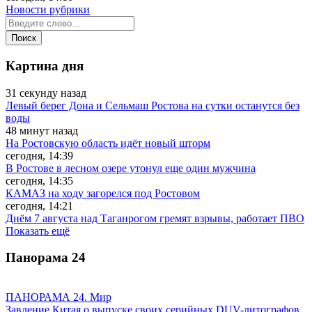
Новости рубрики
Картина дня
31 секунду назад
Левый берег Дона и Сельмаш Ростова на сутки останутся без
воды
48 минут назад
На Ростовскую область идёт новый шторм
сегодня, 14:39
В Ростове в лесном озере утонул еще один мужчина
сегодня, 14:35
КАМАЗ на ходу загорелся под Ростовом
сегодня, 14:21
Днём 7 августа над Таганрогом гремят взрывы, работает ПВО
Показать ещё
Панорама
24
ПАНОРАМА 24. Мир
Завление Китая о выпуске своих серийных DUV-литографов