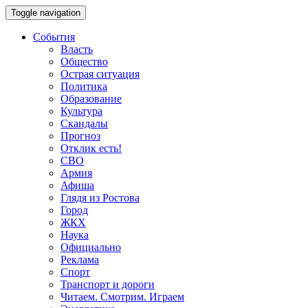
Toggle navigation
События
Власть
Общество
Острая ситуация
Политика
Образование
Культура
Скандалы
Прогноз
Отклик есть!
СВО
Армия
Афиша
Глядя из Ростова
Город
ЖКХ
Наука
Официально
Реклама
Спорт
Транспорт и дороги
Читаем. Смотрим. Играем