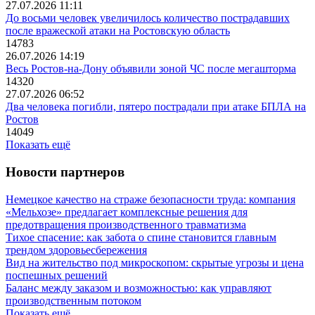
27.07.2026 11:11
До восьми человек увеличилось количество пострадавших
после вражеской атаки на Ростовскую область
14783
26.07.2026 14:19
Весь Ростов-на-Дону объявили зоной ЧС после мегашторма
14320
27.07.2026 06:52
Два человека погибли, пятеро пострадали при атаке БПЛА на
Ростов
14049
Показать ещё
Новости партнеров
Немецкое качество на страже безопасности труда: компания
«Мельхозе» предлагает комплексные решения для
предотвращения производственного травматизма
Тихое спасение: как забота о спине становится главным
трендом здоровьесбережения
Вид на жительство под микроскопом: скрытые угрозы и цена
поспешных решений
Баланс между заказом и возможностью: как управляют
производственным потоком
Показать ещё