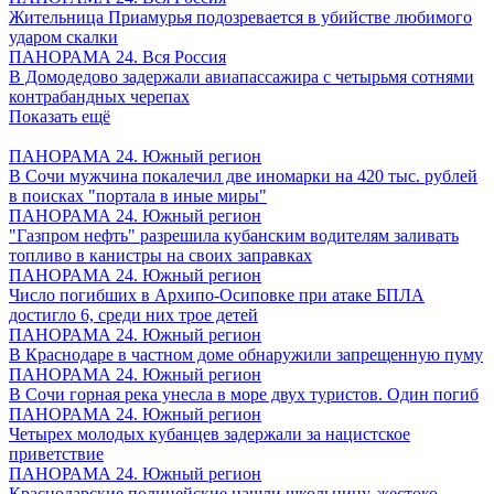
Жительница Приамурья подозревается в убийстве любимого
ударом скалки
ПАНОРАМА 24. Вся Россия
В Домодедово задержали авиапассажира с четырьмя сотнями
контрабандных черепах
Показать ещё
ПАНОРАМА 24. Южный регион
В Сочи мужчина покалечил две иномарки на 420 тыс. рублей
в поисках "портала в иные миры"
ПАНОРАМА 24. Южный регион
"Газпром нефть" разрешила кубанским водителям заливать
топливо в канистры на своих заправках
ПАНОРАМА 24. Южный регион
Число погибших в Архипо-Осиповке при атаке БПЛА
достигло 6, среди них трое детей
ПАНОРАМА 24. Южный регион
В Краснодаре в частном доме обнаружили запрещенную пуму
ПАНОРАМА 24. Южный регион
В Сочи горная река унесла в море двух туристов. Один погиб
ПАНОРАМА 24. Южный регион
Четырех молодых кубанцев задержали за нацистское
приветствие
ПАНОРАМА 24. Южный регион
Краснодарские полицейские нашли школьницу, жестоко