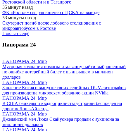
Ростовской области и в Таганроге
35 минут назад
ФК «Ростов» сыграл вничью с ЦСКА на выезде
53 минуты назад
Скутерист погиб после лобового столкновения с
микроавтобусом в Ростове
Показать ещё
Панорама
24
ПАНОРАМА 24. Мир
Мусорная компания помогла итальянцу найти выброшенный
по ошибке лотерейный билет с выигрышем в миллион
долларов
ПАНОРАМА 24. Мир
Завление Китая о выпуске своих серийных DUV-литографов
для производства микросхем обвалило акции NVidia
ПАНОРАМА 24. Мир
В США байкеры и квадроциклисты устроили беспредел на
дорогах Лонг-Айленда
ПАНОРАМА 24. Мир
Джедайский меч Люка Скайуокера продали с аукциона за
миллионы долларов
ПАНОРАМА 24. Мир