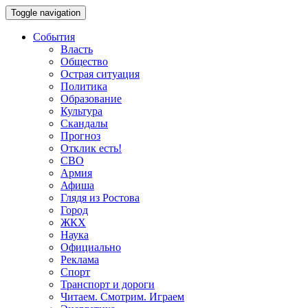
Toggle navigation
События
Власть
Общество
Острая ситуация
Политика
Образование
Культура
Скандалы
Прогноз
Отклик есть!
СВО
Армия
Афиша
Глядя из Ростова
Город
ЖКХ
Наука
Официально
Реклама
Спорт
Транспорт и дороги
Читаем. Смотрим. Играем