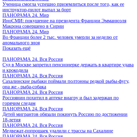
Ученица смогла успешно приземлиться после того, как ее
инструктор-пилот выпал за борт
ПАНОРАМА 24. Мир
ИноСМИ: покушение на президента Франции Эмманюэля
Макрона совершено в Сирии
ПАНОРАМА 24. Мир
Во Франции более 2 тыс. человек умерли за неделю от
аномального зноя
Показать ещё
ПАНОРАМА 24. Вся Россия
Суд в Москве запретил пенсионерке держать в квартире удава
и крокодила
ПАНОРАМА 24. Вся Россия
Сахалинские рыбаки поймали полтонны редкой рыбы-фугу,
она же - рыба-собака
ПАНОРАМА 24. Вся Россия
Россиянин похитил в аптеке виагру и был задержан по
горячим следам
ПАНОРАМА 24. Вся Россия
Детей мигрантов обязали покинуть Россию по достижении
18-летия
ПАНОРАМА 24. Вся Россия
Медвежат-попрошаек удалили с трассы на Сахалине
ПАНОРАМА 24. Вся Россия