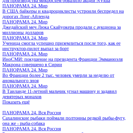
для производства микросхем обвалило акции NVidia
ПАНОРАМА 24. Мир
В США байкеры и квадроциклисты устроили беспредел на
дорогах Лонг-Айленда
ПАНОРАМА 24. Мир
Джедайский меч Люка Скайуокера продали с аукциона за
миллионы долларов
ПАНОРАМА 24. Мир
Ученица смогла успешно приземлиться после того, как ее
инструктор-пилот выпал за борт
ПАНОРАМА 24. Мир
ИноСМИ: покушение на президента Франции Эмманюэля
Макрона совершено в Сирии
ПАНОРАМА 24. Мир
Во Франции более 2 тыс. человек умерли за неделю от
аномального зноя
ПАНОРАМА 24. Мир
В Таиланде 11-летний мальчик угнал машину и задавил
девятерых монахов
Показать ещё
ПАНОРАМА 24. Вся Россия
Сахалинские рыбаки поймали полтонны редкой рыбы-фугу,
она же - рыба-собака
ПАНОРАМА 24. Вся Россия