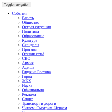
Toggle navigation
События
Власть
Общество
Острая ситуация
Политика
Образование
Культура
Скандалы
Прогноз
Отклик есть!
СВО
Армия
Афиша
Глядя из Ростова
Город
ЖКХ
Наука
Официально
Реклама
Спорт
Транспорт и дороги
Читаем. Смотрим. Играем