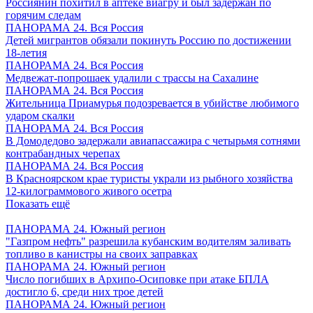
Россиянин похитил в аптеке виагру и был задержан по
горячим следам
ПАНОРАМА 24. Вся Россия
Детей мигрантов обязали покинуть Россию по достижении
18-летия
ПАНОРАМА 24. Вся Россия
Медвежат-попрошаек удалили с трассы на Сахалине
ПАНОРАМА 24. Вся Россия
Жительница Приамурья подозревается в убийстве любимого
ударом скалки
ПАНОРАМА 24. Вся Россия
В Домодедово задержали авиапассажира с четырьмя сотнями
контрабандных черепах
ПАНОРАМА 24. Вся Россия
В Красноярском крае туристы украли из рыбного хозяйства
12-килограммового живого осетра
Показать ещё
ПАНОРАМА 24. Южный регион
"Газпром нефть" разрешила кубанским водителям заливать
топливо в канистры на своих заправках
ПАНОРАМА 24. Южный регион
Число погибших в Архипо-Осиповке при атаке БПЛА
достигло 6, среди них трое детей
ПАНОРАМА 24. Южный регион