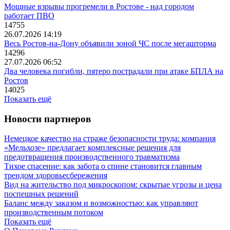
Мощные взрывы прогремели в Ростове - над городом
работает ПВО
14755
26.07.2026 14:19
Весь Ростов-на-Дону объявили зоной ЧС после мегашторма
14296
27.07.2026 06:52
Два человека погибли, пятеро пострадали при атаке БПЛА на
Ростов
14025
Показать ещё
Новости партнеров
Немецкое качество на страже безопасности труда: компания
«Мельхозе» предлагает комплексные решения для
предотвращения производственного травматизма
Тихое спасение: как забота о спине становится главным
трендом здоровьесбережения
Вид на жительство под микроскопом: скрытые угрозы и цена
поспешных решений
Баланс между заказом и возможностью: как управляют
производственным потоком
Показать ещё