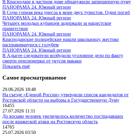
В Краснодаре в частном доме обнаружили запрещенную пуму
ПАНОРАМА 24. Южный регион
В Сочи горная река унесла в море двух туристов. Один погиб
ПАНОРАМА 24. Южный регион
Четырех молодых кубанцев задержали за нацистское
приветствие
ПАНОРАМА 24. Южный регион
Краснодарские полицейские нашли школьницу, жестоко
расправившуюся с голубем
ПАНОРАМА 24. Южный регион
В Адыгее следователи возбудили уголовное дело по факту
смерти пенсионерки от укусов макаки
Показать ещё
Самое просматриваемое
29.06.2026 18:48
На съезде «Единой России» утвердили список кандидатов от
Ростовской области на выборы в Государственную Думу
16455
27.07.2026 11:11
До восьми человек увеличилось количество пострадавших
после вражеской атаки на Ростовскую область
14765
25.07.2026 03:50