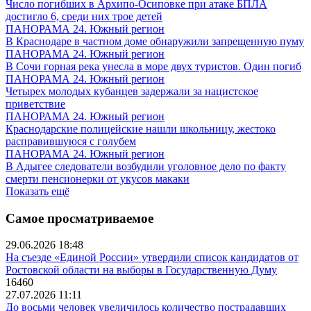
Число погибших в Архипо-Осиповке при атаке БПЛА
достигло 6, среди них трое детей
ПАНОРАМА 24. Южный регион
В Краснодаре в частном доме обнаружили запрещенную пуму
ПАНОРАМА 24. Южный регион
В Сочи горная река унесла в море двух туристов. Один погиб
ПАНОРАМА 24. Южный регион
Четырех молодых кубанцев задержали за нацистское
приветствие
ПАНОРАМА 24. Южный регион
Краснодарские полицейские нашли школьницу, жестоко
расправившуюся с голубем
ПАНОРАМА 24. Южный регион
В Адыгее следователи возбудили уголовное дело по факту
смерти пенсионерки от укусов макаки
Показать ещё
Самое просматриваемое
29.06.2026 18:48
На съезде «Единой России» утвердили список кандидатов от
Ростовской области на выборы в Государственную Думу
16460
27.07.2026 11:11
До восьми человек увеличилось количество пострадавших