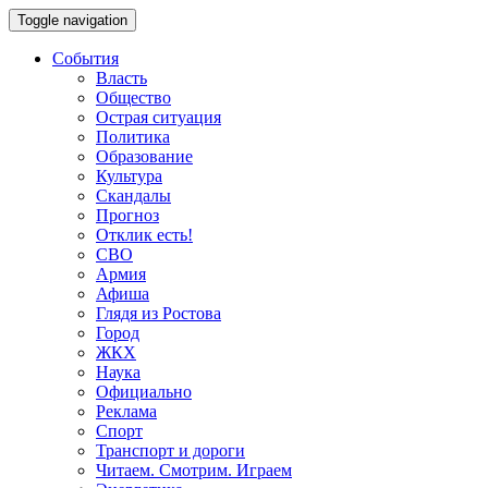
Toggle navigation
События
Власть
Общество
Острая ситуация
Политика
Образование
Культура
Скандалы
Прогноз
Отклик есть!
СВО
Армия
Афиша
Глядя из Ростова
Город
ЖКХ
Наука
Официально
Реклама
Спорт
Транспорт и дороги
Читаем. Смотрим. Играем