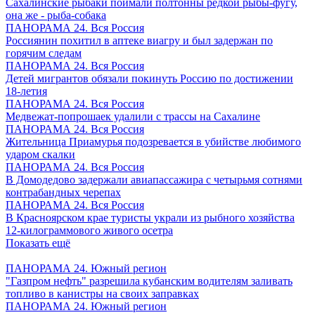
Сахалинские рыбаки поймали полтонны редкой рыбы-фугу,
она же - рыба-собака
ПАНОРАМА 24. Вся Россия
Россиянин похитил в аптеке виагру и был задержан по
горячим следам
ПАНОРАМА 24. Вся Россия
Детей мигрантов обязали покинуть Россию по достижении
18-летия
ПАНОРАМА 24. Вся Россия
Медвежат-попрошаек удалили с трассы на Сахалине
ПАНОРАМА 24. Вся Россия
Жительница Приамурья подозревается в убийстве любимого
ударом скалки
ПАНОРАМА 24. Вся Россия
В Домодедово задержали авиапассажира с четырьмя сотнями
контрабандных черепах
ПАНОРАМА 24. Вся Россия
В Красноярском крае туристы украли из рыбного хозяйства
12-килограммового живого осетра
Показать ещё
ПАНОРАМА 24. Южный регион
"Газпром нефть" разрешила кубанским водителям заливать
топливо в канистры на своих заправках
ПАНОРАМА 24. Южный регион