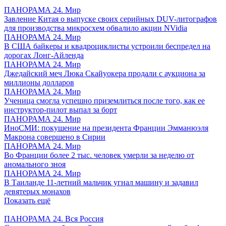
ПАНОРАМА 24. Мир
Завление Китая о выпуске своих серийных DUV-литографов
для производства микросхем обвалило акции NVidia
ПАНОРАМА 24. Мир
В США байкеры и квадроциклисты устроили беспредел на
дорогах Лонг-Айленда
ПАНОРАМА 24. Мир
Джедайский меч Люка Скайуокера продали с аукциона за
миллионы долларов
ПАНОРАМА 24. Мир
Ученица смогла успешно приземлиться после того, как ее
инструктор-пилот выпал за борт
ПАНОРАМА 24. Мир
ИноСМИ: покушение на президента Франции Эмманюэля
Макрона совершено в Сирии
ПАНОРАМА 24. Мир
Во Франции более 2 тыс. человек умерли за неделю от
аномального зноя
ПАНОРАМА 24. Мир
В Таиланде 11-летний мальчик угнал машину и задавил
девятерых монахов
Показать ещё
ПАНОРАМА 24. Вся Россия