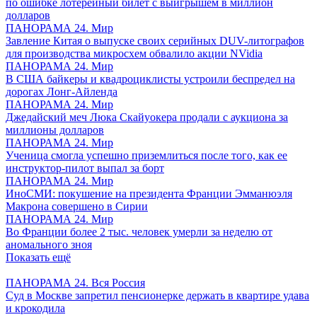
по ошибке лотерейный билет с выигрышем в миллион
долларов
ПАНОРАМА 24. Мир
Завление Китая о выпуске своих серийных DUV-литографов
для производства микросхем обвалило акции NVidia
ПАНОРАМА 24. Мир
В США байкеры и квадроциклисты устроили беспредел на
дорогах Лонг-Айленда
ПАНОРАМА 24. Мир
Джедайский меч Люка Скайуокера продали с аукциона за
миллионы долларов
ПАНОРАМА 24. Мир
Ученица смогла успешно приземлиться после того, как ее
инструктор-пилот выпал за борт
ПАНОРАМА 24. Мир
ИноСМИ: покушение на президента Франции Эмманюэля
Макрона совершено в Сирии
ПАНОРАМА 24. Мир
Во Франции более 2 тыс. человек умерли за неделю от
аномального зноя
Показать ещё
ПАНОРАМА 24. Вся Россия
Суд в Москве запретил пенсионерке держать в квартире удава
и крокодила