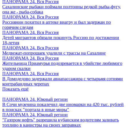
ПАНОРАМА 24. Вся Россия
Сахалинские рыбаки поймали полтонны редкой рыбы-фугу,
она же - рыба-собака
ПАНОРАМА 24. Вся Россия
Россиянин похитил в аптеке виагру и был задержан по
горячим следам
ПАНОРАМА 24. Вся Россия
Детей мигрантов обязали покинуть Россию по достижении
18-летия
ПАНОРАМА 24. Вся Россия
Медвежат-попрошаек удалили с трассы на Сахалине
ПАНОРАМА 24. Вся Россия
Жительница Приамурья подозревается в убийстве любимого
ударом скалки
ПАНОРАМА 24. Вся Россия
В Домодедово задержали авиапассажира с четырьмя сотнями
контрабандных черепах
Показать ещё
ПАНОРАМА 24. Южный регион
В Сочи мужчина покалечил две иномарки на 420 тыс. рублей
в поисках "портала в иные миры"
ПАНОРАМА 24. Южный регион
"Газпром нефть" разрешила кубанским водителям заливать
топливо в канистры на своих заправках