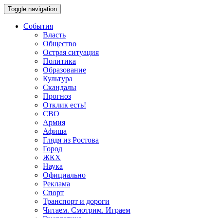
Toggle navigation
События
Власть
Общество
Острая ситуация
Политика
Образование
Культура
Скандалы
Прогноз
Отклик есть!
СВО
Армия
Афиша
Глядя из Ростова
Город
ЖКХ
Наука
Официально
Реклама
Спорт
Транспорт и дороги
Читаем. Смотрим. Играем