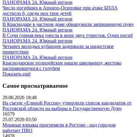
ПАНОРАМА 24. Южный регион
Число погибших в Архипо-Осиповке при атаке БПЛА
достигло 6, среди них трое детей
ПАНОРАМА 24. Южный регион
В Краснодаре в частном доме обнаружили запрещенную пуму
ПАНОРАМА 24. Южный регион
В Сочи горная река унесла в море двух туристов. Один погиб
ПАНОРАМА 24. Южный регион
Четырех молодых кубанцев задержали за нацистское
приветствие
ПАНОРАМА 24. Южный регион
Краснодарские полицейские нашли школьницу, жестоко
расправившуюся с голубем
Показать ещё
Самое просматриваемое
29.06.2026 18:48
На съезде «Единой России» утвердили список кандидатов от
Ростовской области на выборы в Государственную Думу
16579
25.07.2026 03:50
Мощные взрывы прогремели в Ростове - над городом
работает ПВО
14978