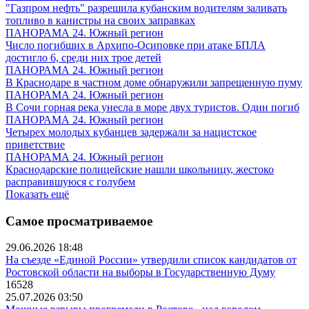
"Газпром нефть" разрешила кубанским водителям заливать
топливо в канистры на своих заправках
ПАНОРАМА 24. Южный регион
Число погибших в Архипо-Осиповке при атаке БПЛА
достигло 6, среди них трое детей
ПАНОРАМА 24. Южный регион
В Краснодаре в частном доме обнаружили запрещенную пуму
ПАНОРАМА 24. Южный регион
В Сочи горная река унесла в море двух туристов. Один погиб
ПАНОРАМА 24. Южный регион
Четырех молодых кубанцев задержали за нацистское
приветствие
ПАНОРАМА 24. Южный регион
Краснодарские полицейские нашли школьницу, жестоко
расправившуюся с голубем
Показать ещё
Самое просматриваемое
29.06.2026 18:48
На съезде «Единой России» утвердили список кандидатов от
Ростовской области на выборы в Государственную Думу
16528
25.07.2026 03:50