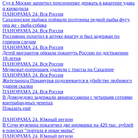
Суд в Москве запретил пенсионерке держать в квартире удава
и крокодила
ПАНОРАМА 24. Вся Россия
Сахалинские рыбаки поймали полтонны редкой рыбы-фугу,
она же - рыба-собака
ПАНОРАМА 24. Вся Россия
Россиянин похитил в аптеке виагру и был задержан по
горячим следам
ПАНОРАМА 24. Вся Россия
Детей мигрантов обязали покинуть Россию по достижении
18-летия
ПАНОРАМА 24. Вся Россия
Медвежат-попрошаек удалили с трассы на Сахалине
ПАНОРАМА 24. Вся Россия
Жительница Приамурья подозревается в убийстве любимого
ударом скалки
ПАНОРАМА 24. Вся Россия
В Домодедово задержали авиапассажира с четырьмя сотнями
контрабандных черепах
Показать ещё
ПАНОРАМА 24. Южный регион
В Сочи мужчина покалечил две иномарки на 420 тыс. рублей
в поисках "портала в иные миры"
ПАНОРАМА 24. Южный регион