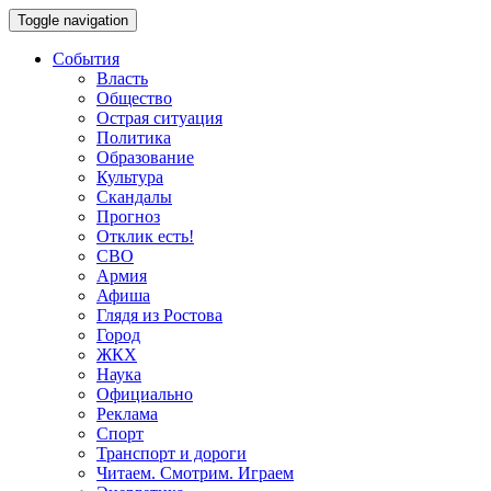
Toggle navigation
События
Власть
Общество
Острая ситуация
Политика
Образование
Культура
Скандалы
Прогноз
Отклик есть!
СВО
Армия
Афиша
Глядя из Ростова
Город
ЖКХ
Наука
Официально
Реклама
Спорт
Транспорт и дороги
Читаем. Смотрим. Играем