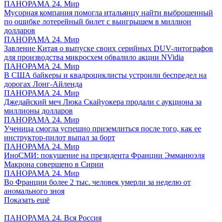
ПАНОРАМА 24. Мир
Мусорная компания помогла итальянцу найти выброшенный
по ошибке лотерейный билет с выигрышем в миллион
долларов
ПАНОРАМА 24. Мир
Завление Китая о выпуске своих серийных DUV-литографов
для производства микросхем обвалило акции NVidia
ПАНОРАМА 24. Мир
В США байкеры и квадроциклисты устроили беспредел на
дорогах Лонг-Айленда
ПАНОРАМА 24. Мир
Джедайский меч Люка Скайуокера продали с аукциона за
миллионы долларов
ПАНОРАМА 24. Мир
Ученица смогла успешно приземлиться после того, как ее
инструктор-пилот выпал за борт
ПАНОРАМА 24. Мир
ИноСМИ: покушение на президента Франции Эмманюэля
Макрона совершено в Сирии
ПАНОРАМА 24. Мир
Во Франции более 2 тыс. человек умерли за неделю от
аномального зноя
Показать ещё
ПАНОРАМА 24. Вся Россия