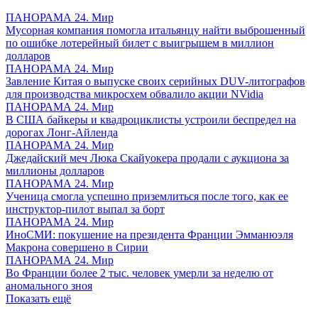
ПАНОРАМА 24. Мир
Мусорная компания помогла итальянцу найти выброшенный
по ошибке лотерейный билет с выигрышем в миллион
долларов
ПАНОРАМА 24. Мир
Завление Китая о выпуске своих серийных DUV-литографов
для производства микросхем обвалило акции NVidia
ПАНОРАМА 24. Мир
В США байкеры и квадроциклисты устроили беспредел на
дорогах Лонг-Айленда
ПАНОРАМА 24. Мир
Джедайский меч Люка Скайуокера продали с аукциона за
миллионы долларов
ПАНОРАМА 24. Мир
Ученица смогла успешно приземлиться после того, как ее
инструктор-пилот выпал за борт
ПАНОРАМА 24. Мир
ИноСМИ: покушение на президента Франции Эмманюэля
Макрона совершено в Сирии
ПАНОРАМА 24. Мир
Во Франции более 2 тыс. человек умерли за неделю от
аномального зноя
Показать ещё