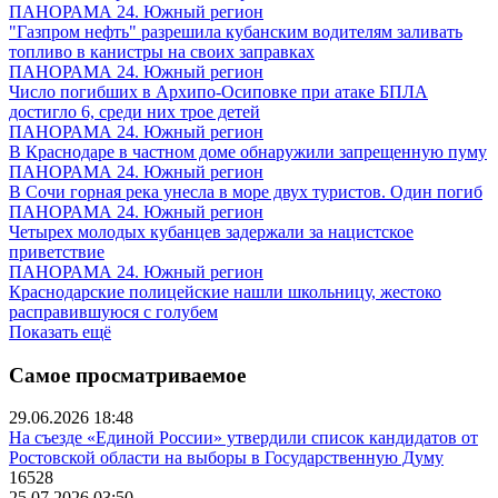
ПАНОРАМА 24. Южный регион
"Газпром нефть" разрешила кубанским водителям заливать
топливо в канистры на своих заправках
ПАНОРАМА 24. Южный регион
Число погибших в Архипо-Осиповке при атаке БПЛА
достигло 6, среди них трое детей
ПАНОРАМА 24. Южный регион
В Краснодаре в частном доме обнаружили запрещенную пуму
ПАНОРАМА 24. Южный регион
В Сочи горная река унесла в море двух туристов. Один погиб
ПАНОРАМА 24. Южный регион
Четырех молодых кубанцев задержали за нацистское
приветствие
ПАНОРАМА 24. Южный регион
Краснодарские полицейские нашли школьницу, жестоко
расправившуюся с голубем
Показать ещё
Самое просматриваемое
29.06.2026 18:48
На съезде «Единой России» утвердили список кандидатов от
Ростовской области на выборы в Государственную Думу
16528
25.07.2026 03:50