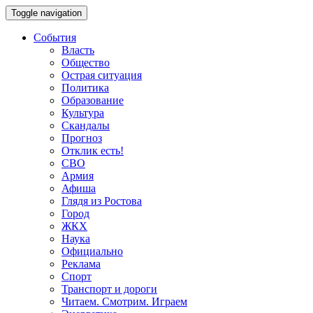
Toggle navigation
События
Власть
Общество
Острая ситуация
Политика
Образование
Культура
Скандалы
Прогноз
Отклик есть!
СВО
Армия
Афиша
Глядя из Ростова
Город
ЖКХ
Наука
Официально
Реклама
Спорт
Транспорт и дороги
Читаем. Смотрим. Играем