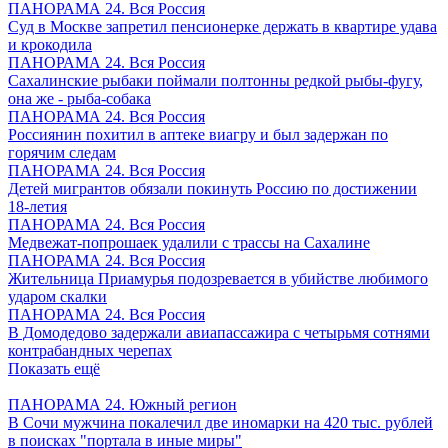
ПАНОРАМА 24. Вся Россия
Суд в Москве запретил пенсионерке держать в квартире удава
и крокодила
ПАНОРАМА 24. Вся Россия
Сахалинские рыбаки поймали полтонны редкой рыбы-фугу,
она же - рыба-собака
ПАНОРАМА 24. Вся Россия
Россиянин похитил в аптеке виагру и был задержан по
горячим следам
ПАНОРАМА 24. Вся Россия
Детей мигрантов обязали покинуть Россию по достижении
18-летия
ПАНОРАМА 24. Вся Россия
Медвежат-попрошаек удалили с трассы на Сахалине
ПАНОРАМА 24. Вся Россия
Жительница Приамурья подозревается в убийстве любимого
ударом скалки
ПАНОРАМА 24. Вся Россия
В Домодедово задержали авиапассажира с четырьмя сотнями
контрабандных черепах
Показать ещё
ПАНОРАМА 24. Южный регион
В Сочи мужчина покалечил две иномарки на 420 тыс. рублей
в поисках "портала в иные миры"