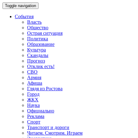
Toggle navigation
События
Власть
Общество
Острая ситуация
Политика
Образование
Культура
Скандалы
Прогноз
Отклик есть!
СВО
Армия
Афиша
Глядя из Ростова
Город
ЖКХ
Наука
Официально
Реклама
Спорт
Транспорт и дороги
Читаем. Смотрим. Играем