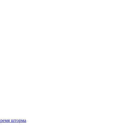
 время шторма