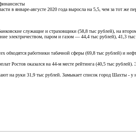
 финансисты
сти в январе-августе 2020 года выросла на 5,5, чем за тот же пе
анковские служащие и страховщики (58,8 тыс рублей), на второ
ение электричеством, паром и газом — 44,4 тыс рублей), 41,3 т
х обходятся работники табачной сферы (69,8 тыс рублей) и неф
лат Ростов оказался на 44-м месте рейтинга (40,5 тыс рублей). Э
чают на руки 31,9 тыс рублей. Замыкает список город Шахты - у 