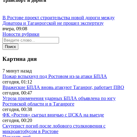
Транспорт и дороги
В Ростове проект строительства новой дороги между
Доватора и Таганрогской не прошел экспертизу
вчера, 09:08
Новости рубрики
Картина дня
7 минут назад
Пожар вспыхнул под Ростовом из-за атаки БПЛА
сегодня, 01:12
Вражеские БПЛА вновь атакуют Таганрог, работает ПВО
сегодня, 00:47
Угроза применения ударных БПЛА объявлена по югу
Ростовской области и в Таганроге
сегодня, 00:38
ФК «Ростов» сыграл вничью с ЦСКА на выезде
сегодня, 00:20
Скутерист погиб после лобового столкновения с
микроавтобусом в Ростове
Показать ещё