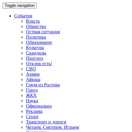
Toggle navigation
События
Власть
Общество
Острая ситуация
Политика
Образование
Культура
Скандалы
Прогноз
Отклик есть!
СВО
Армия
Афиша
Глядя из Ростова
Город
ЖКХ
Наука
Официально
Реклама
Спорт
Транспорт и дороги
Читаем. Смотрим. Играем