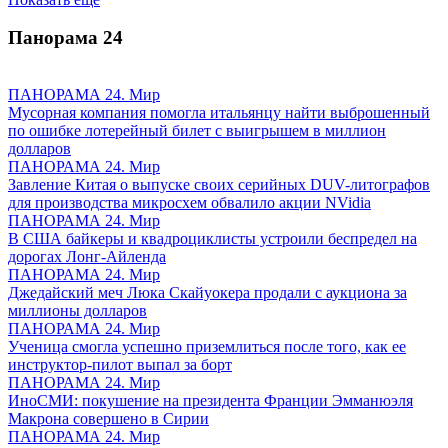
Панорама
24
ПАНОРАМА 24. Мир
Мусорная компания помогла итальянцу найти выброшенный
по ошибке лотерейный билет с выигрышем в миллион
долларов
ПАНОРАМА 24. Мир
Завление Китая о выпуске своих серийных DUV-литографов
для производства микросхем обвалило акции NVidia
ПАНОРАМА 24. Мир
В США байкеры и квадроциклисты устроили беспредел на
дорогах Лонг-Айленда
ПАНОРАМА 24. Мир
Джедайский меч Люка Скайуокера продали с аукциона за
миллионы долларов
ПАНОРАМА 24. Мир
Ученица смогла успешно приземлиться после того, как ее
инструктор-пилот выпал за борт
ПАНОРАМА 24. Мир
ИноСМИ: покушение на президента Франции Эмманюэля
Макрона совершено в Сирии
ПАНОРАМА 24. Мир