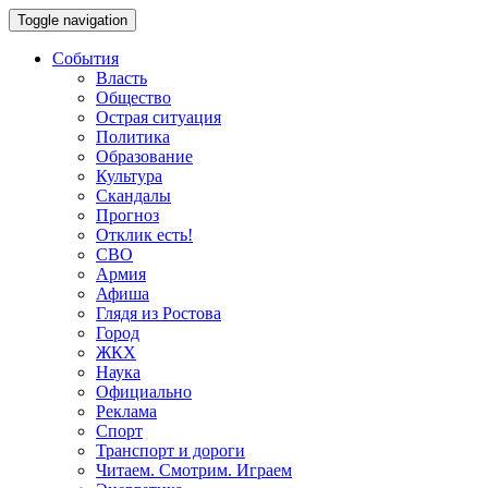
Toggle navigation
События
Власть
Общество
Острая ситуация
Политика
Образование
Культура
Скандалы
Прогноз
Отклик есть!
СВО
Армия
Афиша
Глядя из Ростова
Город
ЖКХ
Наука
Официально
Реклама
Спорт
Транспорт и дороги
Читаем. Смотрим. Играем