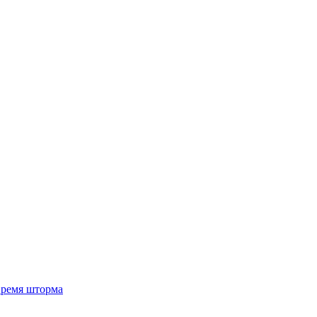
 время шторма