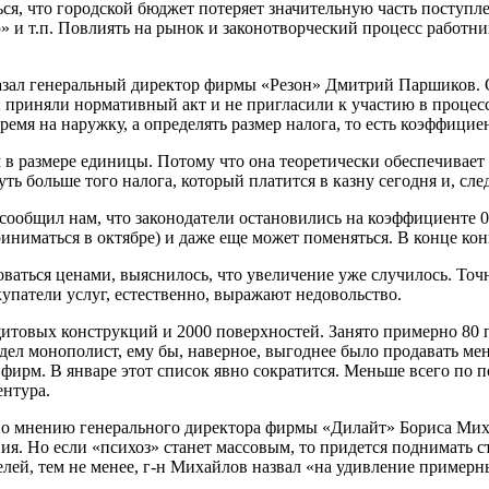
я, что городской бюджет потеряет значительную часть поступлен
» и т.п. Повлиять на рынок и законотворческий процесс работни
сказал генеральный директор фирмы «Резон» Дмитрий Паршиков. О
: приняли нормативный акт и не пригласили к участию в процес
емя на наружку, а определять размер налога, то есть коэффициен
в размере единицы. Потому что она теоретически обеспечивает
уть больше того налога, который платится в казну сегодня и, с
ообщил нам, что законодатели остановились на коэффициенте 0,
риниматься в октябре) и даже еще может поменяться. В конце ко
оваться ценами, выяснилось, что увеличение уже случилось. Точ
купатели услуг, естественно, выражают недовольство.
итовых конструкций и 2000 поверхностей. Занято примерно 80 
ел монополист, ему бы, наверное, выгоднее было продавать мен
 фирм. В январе этот список явно сократится. Меньше всего по
ентура.
. По мнению генерального директора фирмы «Дилайт» Бориса Мих
ния. Но если «психоз» станет массовым, то придется поднимать 
елей, тем не менее, г-н Михайлов назвал «на удивление пример