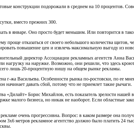
вые конструкции подорожали в среднем на 10 процентов. Совсе
сутки, вместо прежних 300.
жать в январе. Оно просто будет меньшим. Или повторится в тако
 ему проще отказаться от своего небольшого количества щитов, 
ировать повышение цен и извлечь максимальную выгоду из нов
нительный директор Ассоциации рекламных агентств Анна Васил
вали нагрузку на наружке. Возможно, они решили, что здесь кро
 всего лишь 20-процентную нишу на общем рынке рекламы.
ждена г-жа Васильева. Особенности рынка по-ростовски, по ее мн
он начинает давать сбой, потому что не приемлет такие рычаги.
ва «Дилайт» Борис Михайлов, есть показатель зрелости нашей в
жке малого бизнеса, но никак не наоборот. Если областные зако
екламе очень прогрессивна. Вопрос: в каком размере она получ
ром 3х6 метров рекламное агентство должно было платить 24 тыся
сквы.