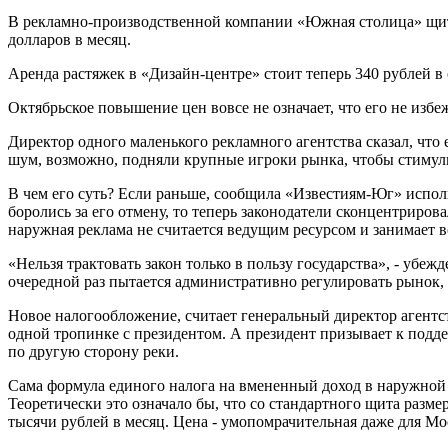
В рекламно-производственной компании «Южная столица» щито
долларов в месяц.
Аренда растяжек в «Дизайн-центре» стоит теперь 340 рублей в 
Октябрьское повышение цен вовсе не означает, что его не избе
Директор одного маленького рекламного агентства сказал, что
шум, возможно, подняли крупные игроки рынка, чтобы стимул
В чем его суть? Если раньше, сообщила «Известиям-Юг» испол
боролись за его отмену, то теперь законодатели сконцентриро
наружная реклама не считается ведущим ресурсом и занимает
«Нельзя трактовать закон только в пользу государства», - убе
очередной раз пытается административно регулировать рынок, 
Новое налогообложение, считает генеральный директор агентст
одной тропинке с президентом. А президент призывает к поддер
по другую сторону реки.
Сама формула единого налога на вмененный доход в наружной р
Теоретически это означало бы, что со стандартного щита разме
тысячи рублей в месяц. Цена - умопомрачительная даже для Мо