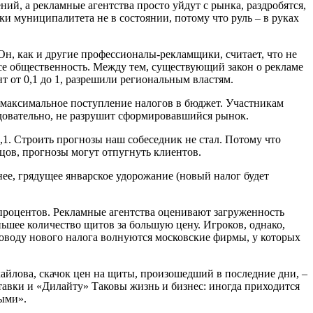
ий, а рекламные агентства просто уйдут с рынка, раздробятся,
ки муниципалитета не в состоянии, потому что руль – в руках
н, как и другие профессионалы-рекламщики, считает, что не
се общественность. Между тем, существующий закон о рекламе
т от 0,1 до 1, разрешили региональным властям.
 максимальное поступление налогов в бюджет. Участникам
ледовательно, не разрушит сформировавшийся рынок.
1. Строить прогнозы наш собеседник не стал. Потому что
нцов, прогнозы могут отпугнуть клиентов.
нее, грядущее январское удорожание (новый налог будет
процентов. Рекламные агентства оценивают загруженность
ьшее количество щитов за большую цену. Игроков, однако,
 поводу нового налога волнуются московские фирмы, у которых
айлова, скачок цен на щиты, произошедший в последние дни, –
ставки и «Дилайту» Таковы жизнь и бизнес: иногда приходится
ными».