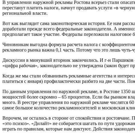
В управлении наружной рекламы Ростова всерьез стали опасатьс
перестанут платить налоги, начнут продавать услуги «в черную
региональной власти.
Вот как выглядит сама законотворческая история. Ее нам рас
доработали прежде всего федеральные законодатели. А именно
предполагает такое участие. Федералы переложили налоговое бр
Чиновникам выгодна формула расчета налога с коэффициентом 
рекламного рынка важна 0,1 часть. Потому что это лишь чуть-ч
Дискуссии в минувший вторник закончились. И г-н Паршиков с
«цифра рабочая», законодательно не утверждена (закон будет п
Когда же мы стали обзванивать рекламные агентства и интерес
платиться с января) профилактически разбито на две части. По
По данным управления по наружной рекламе, в Ростове 1350 щ
мощностей более скромно – 65 процентов. Если бы рынком влад
много. В реестре управления по наружной рекламе числятся 60
самое большое количество рекламоносителей и московская кли
Впрочем, не остались в стороне от спокойствия и ростовчане
«это психоз». «Дилайт» не собирается шагать по пути удорожа
играть по правилам, которые нам диктуют. Действия законодат