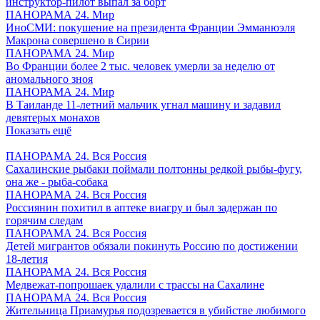
инструктор-пилот выпал за борт
ПАНОРАМА 24. Мир
ИноСМИ: покушение на президента Франции Эмманюэля
Макрона совершено в Сирии
ПАНОРАМА 24. Мир
Во Франции более 2 тыс. человек умерли за неделю от
аномального зноя
ПАНОРАМА 24. Мир
В Таиланде 11-летний мальчик угнал машину и задавил
девятерых монахов
Показать ещё
ПАНОРАМА 24. Вся Россия
Сахалинские рыбаки поймали полтонны редкой рыбы-фугу,
она же - рыба-собака
ПАНОРАМА 24. Вся Россия
Россиянин похитил в аптеке виагру и был задержан по
горячим следам
ПАНОРАМА 24. Вся Россия
Детей мигрантов обязали покинуть Россию по достижении
18-летия
ПАНОРАМА 24. Вся Россия
Медвежат-попрошаек удалили с трассы на Сахалине
ПАНОРАМА 24. Вся Россия
Жительница Приамурья подозревается в убийстве любимого