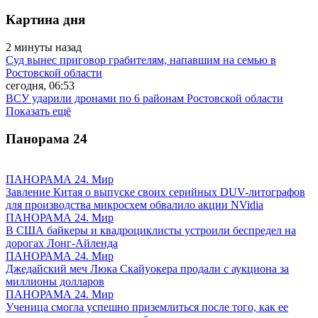
Картина дня
2 минуты назад
Суд вынес приговор грабителям, напавшим на семью в
Ростовской области
сегодня, 06:53
ВСУ ударили дронами по 6 районам Ростовской области
Показать ещё
Панорама
24
ПАНОРАМА 24. Мир
Завление Китая о выпуске своих серийных DUV-литографов
для производства микросхем обвалило акции NVidia
ПАНОРАМА 24. Мир
В США байкеры и квадроциклисты устроили беспредел на
дорогах Лонг-Айленда
ПАНОРАМА 24. Мир
Джедайский меч Люка Скайуокера продали с аукциона за
миллионы долларов
ПАНОРАМА 24. Мир
Ученица смогла успешно приземлиться после того, как ее