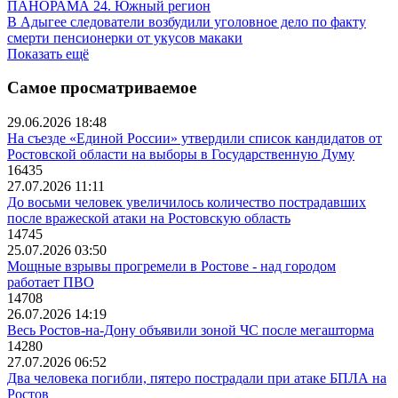
ПАНОРАМА 24. Южный регион
В Адыгее следователи возбудили уголовное дело по факту
смерти пенсионерки от укусов макаки
Показать ещё
Самое просматриваемое
29.06.2026 18:48
На съезде «Единой России» утвердили список кандидатов от
Ростовской области на выборы в Государственную Думу
16435
27.07.2026 11:11
До восьми человек увеличилось количество пострадавших
после вражеской атаки на Ростовскую область
14745
25.07.2026 03:50
Мощные взрывы прогремели в Ростове - над городом
работает ПВО
14708
26.07.2026 14:19
Весь Ростов-на-Дону объявили зоной ЧС после мегашторма
14280
27.07.2026 06:52
Два человека погибли, пятеро пострадали при атаке БПЛА на
Ростов