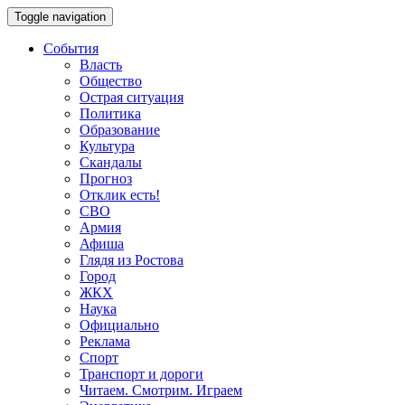
Toggle navigation
События
Власть
Общество
Острая ситуация
Политика
Образование
Культура
Скандалы
Прогноз
Отклик есть!
СВО
Армия
Афиша
Глядя из Ростова
Город
ЖКХ
Наука
Официально
Реклама
Спорт
Транспорт и дороги
Читаем. Смотрим. Играем