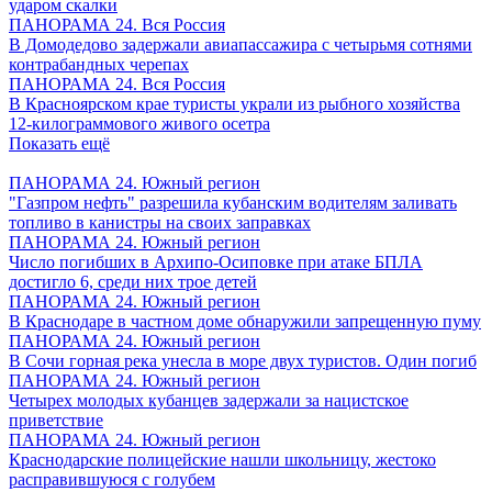
ударом скалки
ПАНОРАМА 24. Вся Россия
В Домодедово задержали авиапассажира с четырьмя сотнями
контрабандных черепах
ПАНОРАМА 24. Вся Россия
В Красноярском крае туристы украли из рыбного хозяйства
12-килограммового живого осетра
Показать ещё
ПАНОРАМА 24. Южный регион
"Газпром нефть" разрешила кубанским водителям заливать
топливо в канистры на своих заправках
ПАНОРАМА 24. Южный регион
Число погибших в Архипо-Осиповке при атаке БПЛА
достигло 6, среди них трое детей
ПАНОРАМА 24. Южный регион
В Краснодаре в частном доме обнаружили запрещенную пуму
ПАНОРАМА 24. Южный регион
В Сочи горная река унесла в море двух туристов. Один погиб
ПАНОРАМА 24. Южный регион
Четырех молодых кубанцев задержали за нацистское
приветствие
ПАНОРАМА 24. Южный регион
Краснодарские полицейские нашли школьницу, жестоко
расправившуюся с голубем