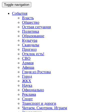
Toggle navigation
События
Власть
Общество
Острая ситуация
Политика
Образование
Культура
Скандалы
Прогноз
Отклик есть!
СВО
Армия
Афиша
Глядя из Ростова
Город
ЖКХ
Наука
Официально
Реклама
Спорт
Транспорт и дороги
Читаем. Смотрим. Играем