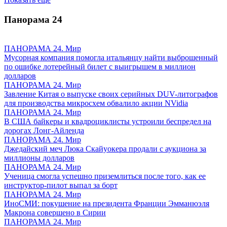
Панорама
24
ПАНОРАМА 24. Мир
Мусорная компания помогла итальянцу найти выброшенный
по ошибке лотерейный билет с выигрышем в миллион
долларов
ПАНОРАМА 24. Мир
Завление Китая о выпуске своих серийных DUV-литографов
для производства микросхем обвалило акции NVidia
ПАНОРАМА 24. Мир
В США байкеры и квадроциклисты устроили беспредел на
дорогах Лонг-Айленда
ПАНОРАМА 24. Мир
Джедайский меч Люка Скайуокера продали с аукциона за
миллионы долларов
ПАНОРАМА 24. Мир
Ученица смогла успешно приземлиться после того, как ее
инструктор-пилот выпал за борт
ПАНОРАМА 24. Мир
ИноСМИ: покушение на президента Франции Эмманюэля
Макрона совершено в Сирии
ПАНОРАМА 24. Мир