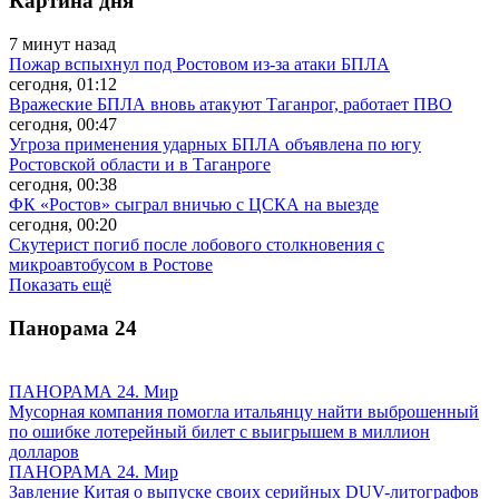
Картина дня
7 минут назад
Пожар вспыхнул под Ростовом из-за атаки БПЛА
сегодня, 01:12
Вражеские БПЛА вновь атакуют Таганрог, работает ПВО
сегодня, 00:47
Угроза применения ударных БПЛА объявлена по югу
Ростовской области и в Таганроге
сегодня, 00:38
ФК «Ростов» сыграл вничью с ЦСКА на выезде
сегодня, 00:20
Скутерист погиб после лобового столкновения с
микроавтобусом в Ростове
Показать ещё
Панорама
24
ПАНОРАМА 24. Мир
Мусорная компания помогла итальянцу найти выброшенный
по ошибке лотерейный билет с выигрышем в миллион
долларов
ПАНОРАМА 24. Мир
Завление Китая о выпуске своих серийных DUV-литографов