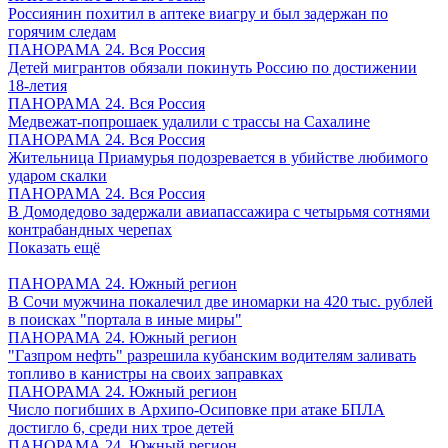
Россиянин похитил в аптеке виагру и был задержан по
горячим следам
ПАНОРАМА 24. Вся Россия
Детей мигрантов обязали покинуть Россию по достижении
18-летия
ПАНОРАМА 24. Вся Россия
Медвежат-попрошаек удалили с трассы на Сахалине
ПАНОРАМА 24. Вся Россия
Жительница Приамурья подозревается в убийстве любимого
ударом скалки
ПАНОРАМА 24. Вся Россия
В Домодедово задержали авиапассажира с четырьмя сотнями
контрабандных черепах
Показать ещё
ПАНОРАМА 24. Южный регион
В Сочи мужчина покалечил две иномарки на 420 тыс. рублей
в поисках "портала в иные миры"
ПАНОРАМА 24. Южный регион
"Газпром нефть" разрешила кубанским водителям заливать
топливо в канистры на своих заправках
ПАНОРАМА 24. Южный регион
Число погибших в Архипо-Осиповке при атаке БПЛА
достигло 6, среди них трое детей
ПАНОРАМА 24. Южный регион