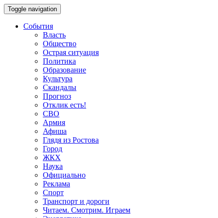
Toggle navigation
События
Власть
Общество
Острая ситуация
Политика
Образование
Культура
Скандалы
Прогноз
Отклик есть!
СВО
Армия
Афиша
Глядя из Ростова
Город
ЖКХ
Наука
Официально
Реклама
Спорт
Транспорт и дороги
Читаем. Смотрим. Играем