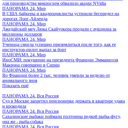
для производства микросхем обвалило акции NVidia
ПАНОРАМА 24. Мир
В США байкеры и квадроциклисты устроили беспредел на
дорогах Лонг-Айленда
ПАНОРАМА 24. Мир
Джедайский меч Люка Скайуокера продали с аукциона за
миллионы долларов
ПАНОРАМА 24. Мир
Ученица смогла успешно приземлиться после того, как ее
инструктор-пилот выпал за борт
ПАНОРАМА 24. Мир
ИноСМИ: покушение на президента Франции Эмманюэля
Макрона совершено в Сирии
ПАНОРАМА 24. Мир
Во Франции более 2 тыс. человек умерли за неделю от
аномального зноя
Показать ещё
ПАНОРАМА 24. Вся Россия
Суд в Москве запретил пенсионерке держать в квартире удава
и крокодила
ПАНОРАМА 24. Вся Россия
Сахалинские рыбаки поймали полтонны редкой рыбы-фугу,
она же - рыба-собака
ПАНОРАМА 24. Вся Россия