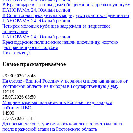
В Краснодаре в частном доме обнаружили запрещенную пуму
ПАНОРАМА 24. Южный регион
В Сочи горная река унесла в море двух туристов. Один погиб
ПАНОРАМА 24. Южный регион
Четырех молодых кубанцев задержали за нацистское
приветствие
ПАНОРАМА 24. Южный регион
Краснодарские полицейские нашли школьницу, жестоко
расправившуюся с голубем
Показать ещё
Самое просматриваемое
29.06.2026 18:48
На съезде «Единой России» утвердили список кандидатов от
Ростовской области на выборы в Государственную Думу
16519
25.07.2026 03:50
Мощные взрывы прогремели в Ростове - над городом
работает ПВО
14900
27.07.2026 11:11
До восьми человек увеличилось количество пострадавших
после вражеской атаки на Ростовскую область