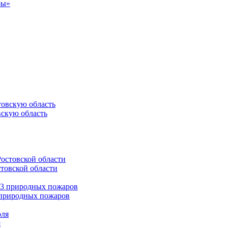
ры»
вскую область
стовской области
3 природных пожаров
я