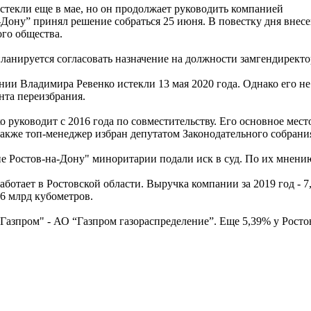
текли еще в мае, но он продолжает руководить компанией
-Дону” принял решение собраться 25 июня. В повестку дня вне
ого общества.
планируется согласовать назначение на должности замгендиректо
и Владимира Ревенко истекли 13 мая 2020 года. Однако его не 
нта переизбрания.
 руководит с 2016 года по совместительству. Его основное мес
акже топ-менеджер избран депутатом Законодательного собрания
ие Ростов-на-Дону" миноритарии подали иск в суд. По их мнени
ботает в Ростовской области. Выручка компании за 2019 год - 7
 6 млрд кубометров.
зпром" - АО “Газпром газораспределение”. Еще 5,39% у Ростовс