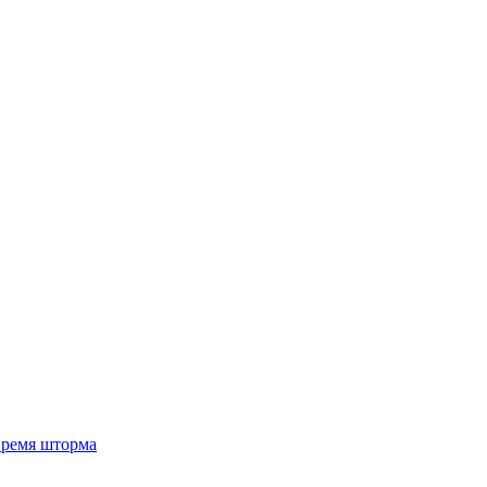
 время шторма