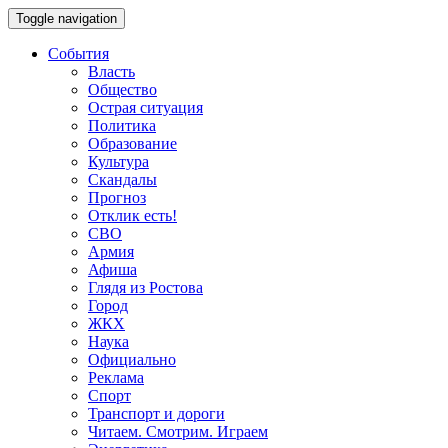
Toggle navigation
События
Власть
Общество
Острая ситуация
Политика
Образование
Культура
Скандалы
Прогноз
Отклик есть!
СВО
Армия
Афиша
Глядя из Ростова
Город
ЖКХ
Наука
Официально
Реклама
Спорт
Транспорт и дороги
Читаем. Смотрим. Играем