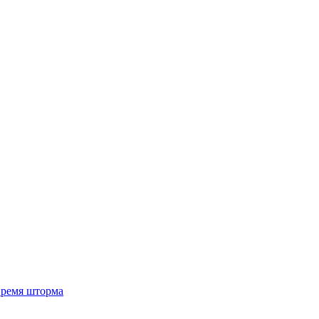
 время шторма