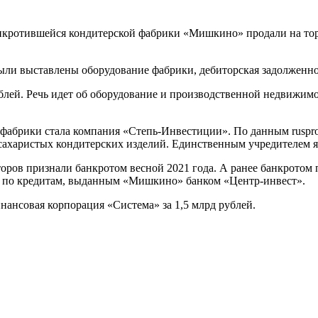
нкротившейся кондитерской фабрики «Мишкино» продали на торг
были выставлены оборудование фабрики, дебиторская задолженно
 рублей. Речь идет об оборудование и производственной недвижи
абрики стала компания «Степь-Инвестиции». По данным rusprofi
 сахаристых кондитерских изделий. Единственным учредителем я
ов признали банкротом весной 2021 года. А ранее банкротом п
ем по кредитам, выданным «Мишкино» банком «Центр-инвест».
ансовая корпорация «Система» за 1,5 млрд рублей.