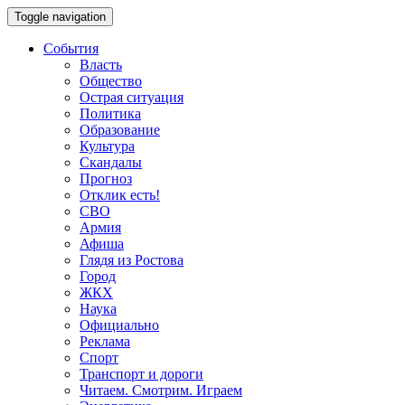
Toggle navigation
События
Власть
Общество
Острая ситуация
Политика
Образование
Культура
Скандалы
Прогноз
Отклик есть!
СВО
Армия
Афиша
Глядя из Ростова
Город
ЖКХ
Наука
Официально
Реклама
Спорт
Транспорт и дороги
Читаем. Смотрим. Играем