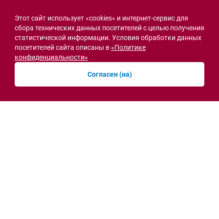
Этот сайт использует «cookies» и интернет-сервис для
сбора технических данных посетителей с целью получения
статистической информации. Условия обработки данных
посетителей сайта описаны в
«Политике
конфиденциальности»
Согласен (на)
Семьи героев СВО с временной регистрацией
в Ростовской области смогут получить
земельный участок
30.07.2026 13:05
Новости рубрики
Острая ситуация