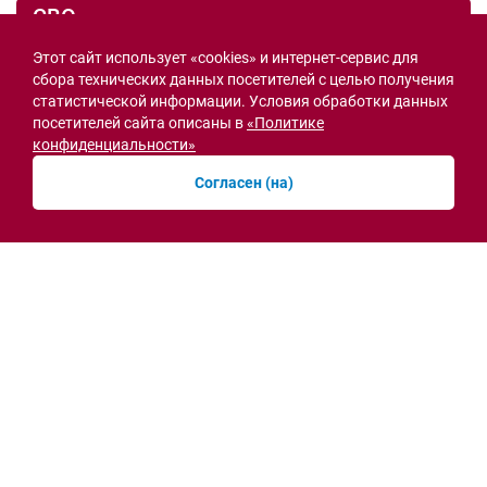
СВО
Этот сайт использует «cookies» и интернет-сервис для
сбора технических данных посетителей с целью получения
статистической информации. Условия обработки данных
посетителей сайта описаны в
«Политике
конфиденциальности»
Согласен (на)
Семьи героев СВО с временной регистрацией
в Ростовской области смогут получить
земельный участок
30.07.2026 13:05
Новости рубрики