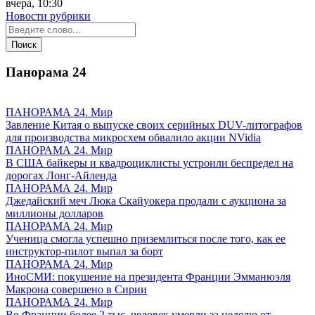
вчера, 10:30
Новости рубрики
Панорама
24
ПАНОРАМА 24. Мир
Завление Китая о выпуске своих серийных DUV-литографов
для производства микросхем обвалило акции NVidia
ПАНОРАМА 24. Мир
В США байкеры и квадроциклисты устроили беспредел на
дорогах Лонг-Айленда
ПАНОРАМА 24. Мир
Джедайский меч Люка Скайуокера продали с аукциона за
миллионы долларов
ПАНОРАМА 24. Мир
Ученица смогла успешно приземлиться после того, как ее
инструктор-пилот выпал за борт
ПАНОРАМА 24. Мир
ИноСМИ: покушение на президента Франции Эмманюэля
Макрона совершено в Сирии
ПАНОРАМА 24. Мир
Во Франции более 2 тыс. человек умерли за неделю от