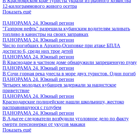
В Красноярском крае туристы украли из рыбного хозяйства
12-килограммового живого осетра
Показать ещё
ПАНОРАМА 24. Южный регион
"Газпром нефть" разрешила кубанским водителям заливать
топливо в канистры на своих заправках
ПАНОРАМА 24. Южный регион
Число погибших в Архипо-Осиповке при атаке БПЛА
достигло 6, среди них трое детей
ПАНОРАМА 24. Южный регион
В Краснодаре в частном доме обнаружили запрещенную пуму
ПАНОРАМА 24. Южный регион
В Сочи горная река унесла в море двух туристов. Один погиб
ПАНОРАМА 24. Южный регион
Четырех молодых кубанцев задержали за нацистское
приветствие
ПАНОРАМА 24. Южный регион
Краснодарские полицейские нашли школьницу, жестоко
расправившуюся с голубем
ПАНОРАМА 24. Южный регион
В Адыгее следователи возбудили уголовное дело по факту
смерти пенсионерки от укусов макаки
Показать ещё