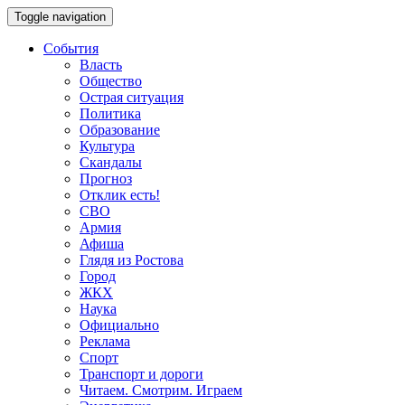
Toggle navigation
События
Власть
Общество
Острая ситуация
Политика
Образование
Культура
Скандалы
Прогноз
Отклик есть!
СВО
Армия
Афиша
Глядя из Ростова
Город
ЖКХ
Наука
Официально
Реклама
Спорт
Транспорт и дороги
Читаем. Смотрим. Играем