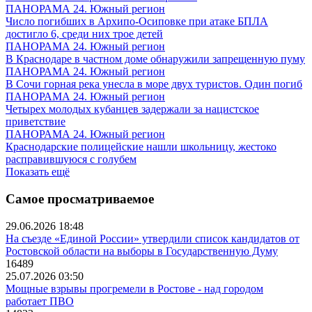
ПАНОРАМА 24. Южный регион
Число погибших в Архипо-Осиповке при атаке БПЛА
достигло 6, среди них трое детей
ПАНОРАМА 24. Южный регион
В Краснодаре в частном доме обнаружили запрещенную пуму
ПАНОРАМА 24. Южный регион
В Сочи горная река унесла в море двух туристов. Один погиб
ПАНОРАМА 24. Южный регион
Четырех молодых кубанцев задержали за нацистское
приветствие
ПАНОРАМА 24. Южный регион
Краснодарские полицейские нашли школьницу, жестоко
расправившуюся с голубем
Показать ещё
Самое просматриваемое
29.06.2026 18:48
На съезде «Единой России» утвердили список кандидатов от
Ростовской области на выборы в Государственную Думу
16489
25.07.2026 03:50
Мощные взрывы прогремели в Ростове - над городом
работает ПВО