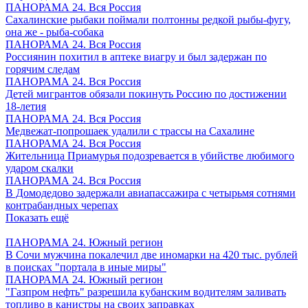
ПАНОРАМА 24. Вся Россия
Сахалинские рыбаки поймали полтонны редкой рыбы-фугу,
она же - рыба-собака
ПАНОРАМА 24. Вся Россия
Россиянин похитил в аптеке виагру и был задержан по
горячим следам
ПАНОРАМА 24. Вся Россия
Детей мигрантов обязали покинуть Россию по достижении
18-летия
ПАНОРАМА 24. Вся Россия
Медвежат-попрошаек удалили с трассы на Сахалине
ПАНОРАМА 24. Вся Россия
Жительница Приамурья подозревается в убийстве любимого
ударом скалки
ПАНОРАМА 24. Вся Россия
В Домодедово задержали авиапассажира с четырьмя сотнями
контрабандных черепах
Показать ещё
ПАНОРАМА 24. Южный регион
В Сочи мужчина покалечил две иномарки на 420 тыс. рублей
в поисках "портала в иные миры"
ПАНОРАМА 24. Южный регион
"Газпром нефть" разрешила кубанским водителям заливать
топливо в канистры на своих заправках