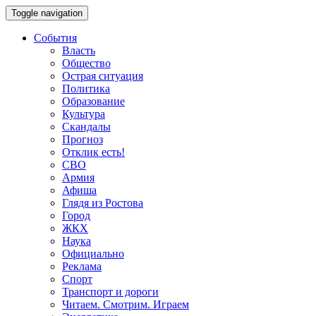
Toggle navigation
События
Власть
Общество
Острая ситуация
Политика
Образование
Культура
Скандалы
Прогноз
Отклик есть!
СВО
Армия
Афиша
Глядя из Ростова
Город
ЖКХ
Наука
Официально
Реклама
Спорт
Транспорт и дороги
Читаем. Смотрим. Играем