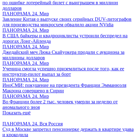
по ошибке лотерейный билет с выигрышем в миллион
долларов
ПАНОРАМА 24. Мир
Завление Китая о выпуске своих серийных DUV-литографов
для производства микросхем обвалило акции NVidia
ПАНОРАМА 24. Мир
В США байкеры и квадроциклисты устроили беспредел на
дорогах Лонг-Айленда
ПАНОРАМА 24. Мир
Джедайский меч Люка Скайуокера продали с аукциона за
миллионы долларов
ПАНОРАМА 24. Мир
Ученица смогла успешно приземлиться после того, как ее
инструктор-пилот выпал за борт
ПАНОРАМА 24. Мир
ИноСМИ: покушение на президента Франции Эмманюэля
Макрона совершено в Сирии
ПАНОРАМА 24. Мир
Во Франции более 2 тыс. человек умерли за неделю от
аномального зноя
Показать ещё
ПАНОРАМА 24. Вся Россия
Суд в Москве запретил пенсионерке держать в квартире удава
и крокодила