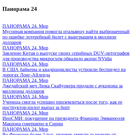
Панорама
24
ПАНОРАМА 24. Мир
Мусорная компания помогла итальянцу найти выброшенный
по ошибке лотерейный билет с выигрышем в миллион
долларов
ПАНОРАМА 24. Мир
Завление Китая о выпуске своих серийных DUV-литографов
для производства микросхем обвалило акции NVidia
ПАНОРАМА 24. Мир
В США байкеры и квадроциклисты устроили беспредел на
дорогах Лонг-Айленда
ПАНОРАМА 24. Мир
Джедайский меч Люка Скайуокера продали с аукциона за
миллионы долларов
ПАНОРАМА 24. Мир
Ученица смогла успешно приземлиться после того, как ее
инструктор-пилот выпал за борт
ПАНОРАМА 24. Мир
ИноСМИ: покушение на президента Франции Эмманюэля
Макрона совершено в Сирии
ПАНОРАМА 24. Мир
Во Франции более 2 тыс. человек умерли за неделю от