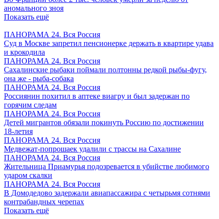
аномального зноя
Показать ещё
ПАНОРАМА 24. Вся Россия
Суд в Москве запретил пенсионерке держать в квартире удава
и крокодила
ПАНОРАМА 24. Вся Россия
Сахалинские рыбаки поймали полтонны редкой рыбы-фугу,
она же - рыба-собака
ПАНОРАМА 24. Вся Россия
Россиянин похитил в аптеке виагру и был задержан по
горячим следам
ПАНОРАМА 24. Вся Россия
Детей мигрантов обязали покинуть Россию по достижении
18-летия
ПАНОРАМА 24. Вся Россия
Медвежат-попрошаек удалили с трассы на Сахалине
ПАНОРАМА 24. Вся Россия
Жительница Приамурья подозревается в убийстве любимого
ударом скалки
ПАНОРАМА 24. Вся Россия
В Домодедово задержали авиапассажира с четырьмя сотнями
контрабандных черепах
Показать ещё