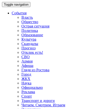
Toggle navigation
События
Власть
Общество
Острая ситуация
Политика
Образование
Культура
Скандалы
Прогноз
Отклик есть!
СВО
Армия
Афиша
Глядя из Ростова
Город
ЖКХ
Наука
Официально
Реклама
Спорт
Транспорт и дороги
Читаем. Смотрим. Играем