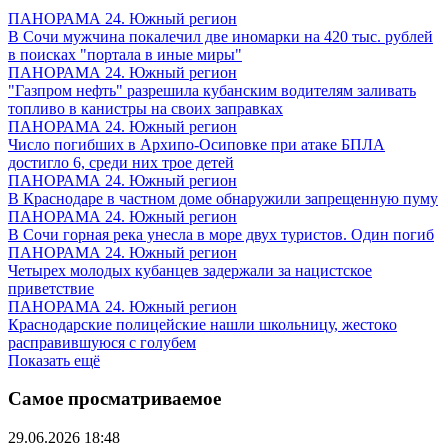
ПАНОРАМА 24. Южный регион
В Сочи мужчина покалечил две иномарки на 420 тыс. рублей
в поисках "портала в иные миры"
ПАНОРАМА 24. Южный регион
"Газпром нефть" разрешила кубанским водителям заливать
топливо в канистры на своих заправках
ПАНОРАМА 24. Южный регион
Число погибших в Архипо-Осиповке при атаке БПЛА
достигло 6, среди них трое детей
ПАНОРАМА 24. Южный регион
В Краснодаре в частном доме обнаружили запрещенную пуму
ПАНОРАМА 24. Южный регион
В Сочи горная река унесла в море двух туристов. Один погиб
ПАНОРАМА 24. Южный регион
Четырех молодых кубанцев задержали за нацистское
приветствие
ПАНОРАМА 24. Южный регион
Краснодарские полицейские нашли школьницу, жестоко
расправившуюся с голубем
Показать ещё
Самое просматриваемое
29.06.2026 18:48