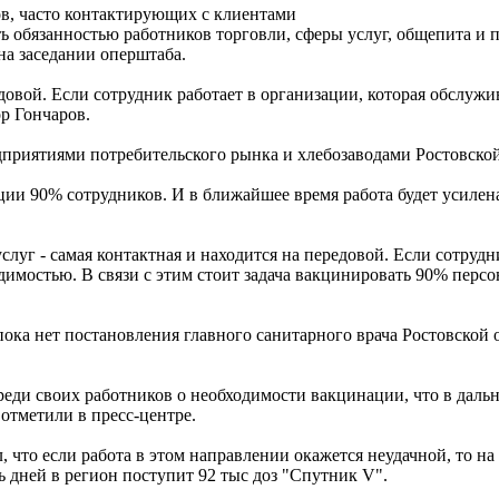
в, часто контактирующих с клиентами
ть обязанностью работников торговли, сферы услуг, общепита и
на заседании оперштаба.
едовой. Если сотрудник работает в организации, которая обслуж
ор Гончаров.
дприятиями потребительского рынка и хлебозаводами Ростовской
ии 90% сотрудников. И в ближайшее время работа будет усилена, 
слуг - самая контактная и находится на передовой. Если сотрудн
димостью. В связи с этим стоит задача вакцинировать 90% перс
пока нет постановления главного санитарного врача Ростовской 
еди своих работников о необходимости вакцинации, что в даль
отметили в пресс-центре.
, что если работа в этом направлении окажется неудачной, то 
 дней в регион поступит 92 тыс доз "Спутник V".