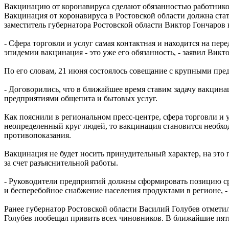
Вакцинацию от коронавируса сделают обязанностью работнико
Вакцинация от коронавируса в Ростовской области должна ста
заместитель губернатора Ростовской области Виктор Гончаров 
- Сфера торговли и услуг самая контактная и находится на пер
эпидемии вакцинация - это уже его обязанность, - заявил Викт
По его словам, 21 июня состоялось совещание с крупными пре
- Договорились, что в ближайшее время ставим задачу вакцинац
предприятиями общепита и бытовых услуг.
Как пояснили в региональном пресс-центре, сфера торговли и у
неопределенный круг людей, то вакцинация становится необхо
противопоказания.
Вакцинация не будет носить принудительный характер, на это 
за счет разъяснительной работы.
- Руководители предприятий должны сформировать позицию ср
и бесперебойное снабжение населения продуктами в регионе, - 
Ранее губернатор Ростовской области Василий Голубев отметил
Голубев пообещал привить всех чиновников. В ближайшие пять