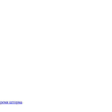
 время шторма