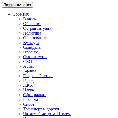
Toggle navigation
События
Власть
Общество
Острая ситуация
Политика
Образование
Культура
Скандалы
Прогноз
Отклик есть!
СВО
Армия
Афиша
Глядя из Ростова
Город
ЖКХ
Наука
Официально
Реклама
Спорт
Транспорт и дороги
Читаем. Смотрим. Играем