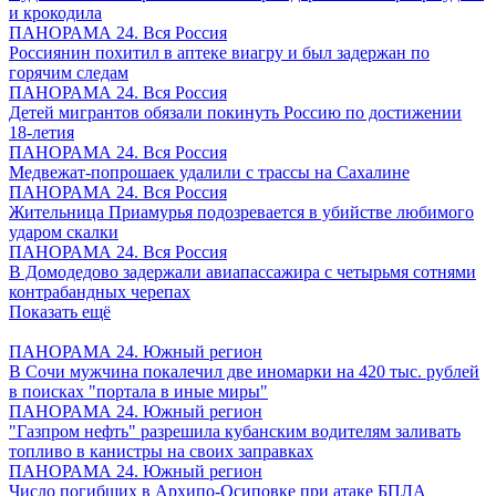
и крокодила
ПАНОРАМА 24. Вся Россия
Россиянин похитил в аптеке виагру и был задержан по
горячим следам
ПАНОРАМА 24. Вся Россия
Детей мигрантов обязали покинуть Россию по достижении
18-летия
ПАНОРАМА 24. Вся Россия
Медвежат-попрошаек удалили с трассы на Сахалине
ПАНОРАМА 24. Вся Россия
Жительница Приамурья подозревается в убийстве любимого
ударом скалки
ПАНОРАМА 24. Вся Россия
В Домодедово задержали авиапассажира с четырьмя сотнями
контрабандных черепах
Показать ещё
ПАНОРАМА 24. Южный регион
В Сочи мужчина покалечил две иномарки на 420 тыс. рублей
в поисках "портала в иные миры"
ПАНОРАМА 24. Южный регион
"Газпром нефть" разрешила кубанским водителям заливать
топливо в канистры на своих заправках
ПАНОРАМА 24. Южный регион
Число погибших в Архипо-Осиповке при атаке БПЛА