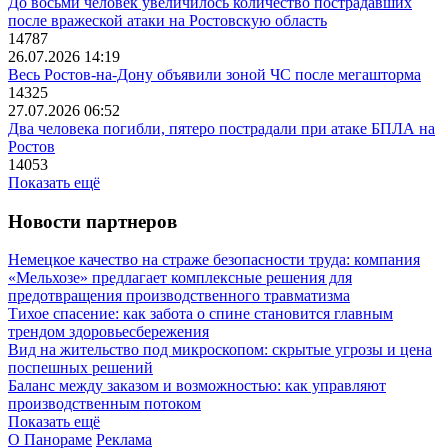
До восьми человек увеличилось количество пострадавших
после вражеской атаки на Ростовскую область
14787
26.07.2026 14:19
Весь Ростов-на-Дону объявили зоной ЧС после мегашторма
14325
27.07.2026 06:52
Два человека погибли, пятеро пострадали при атаке БПЛА на
Ростов
14053
Показать ещё
Новости партнеров
Немецкое качество на страже безопасности труда: компания
«Мельхозе» предлагает комплексные решения для
предотвращения производственного травматизма
Тихое спасение: как забота о спине становится главным
трендом здоровьесбережения
Вид на жительство под микроскопом: скрытые угрозы и цена
поспешных решений
Баланс между заказом и возможностью: как управляют
производственным потоком
Показать ещё
О Панораме
Реклама