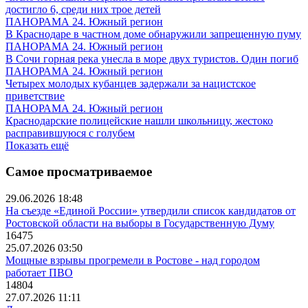
достигло 6, среди них трое детей
ПАНОРАМА 24. Южный регион
В Краснодаре в частном доме обнаружили запрещенную пуму
ПАНОРАМА 24. Южный регион
В Сочи горная река унесла в море двух туристов. Один погиб
ПАНОРАМА 24. Южный регион
Четырех молодых кубанцев задержали за нацистское
приветствие
ПАНОРАМА 24. Южный регион
Краснодарские полицейские нашли школьницу, жестоко
расправившуюся с голубем
Показать ещё
Самое просматриваемое
29.06.2026 18:48
На съезде «Единой России» утвердили список кандидатов от
Ростовской области на выборы в Государственную Думу
16475
25.07.2026 03:50
Мощные взрывы прогремели в Ростове - над городом
работает ПВО
14804
27.07.2026 11:11