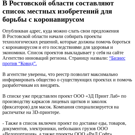
В Ростовской области составляют
список местных изобретений для
борьбы с коронавирусом
Опубликван адрес, куда можно слать свои предложения
В Ростовской области начали собирать проекты
технологических решений, которые должны помочь бороться
с коронавирусом и его последствиями для здоровья и
экономики. Список проектов выкладывает у себя на сайте
Агентство инноваций региона. Страницу назвали:
“Бизнес
против “Ковид”.
В агентстве уверены, что реестр позволит максимально
информировать общество о существующих проектах и помочь
разработчикам их внедрять.
В списке уже представлен проект ООО «3Д Принт Лаб» по
производству каркасов лицевых щитков и заколок
(фиксаторов) для масок. Компания специализируется на
распечатке на 3D-принтере.
- Также в список включен проект по доставке еды, товаров,
документов, электроники, небольших грузов ООО
«Велопортация», а также проекты ООО «РнД Софт»