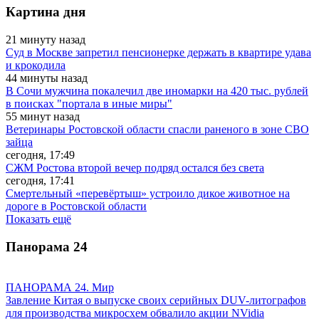
Картина дня
21 минуту назад
Суд в Москве запретил пенсионерке держать в квартире удава
и крокодила
44 минуты назад
В Сочи мужчина покалечил две иномарки на 420 тыс. рублей
в поисках "портала в иные миры"
55 минут назад
Ветеринары Ростовской области спасли раненого в зоне СВО
зайца
сегодня, 17:49
СЖМ Ростова второй вечер подряд остался без света
сегодня, 17:41
Смертельный «перевёртыш» устроило дикое животное на
дороге в Ростовской области
Показать ещё
Панорама
24
ПАНОРАМА 24. Мир
Завление Китая о выпуске своих серийных DUV-литографов
для производства микросхем обвалило акции NVidia