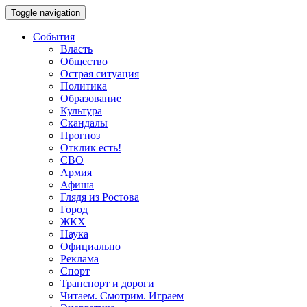
Toggle navigation
События
Власть
Общество
Острая ситуация
Политика
Образование
Культура
Скандалы
Прогноз
Отклик есть!
СВО
Армия
Афиша
Глядя из Ростова
Город
ЖКХ
Наука
Официально
Реклама
Спорт
Транспорт и дороги
Читаем. Смотрим. Играем