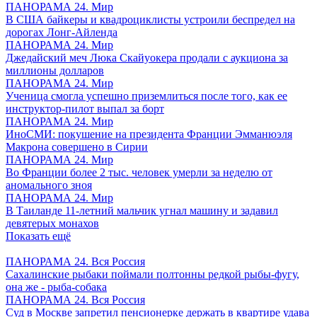
ПАНОРАМА 24. Мир
В США байкеры и квадроциклисты устроили беспредел на
дорогах Лонг-Айленда
ПАНОРАМА 24. Мир
Джедайский меч Люка Скайуокера продали с аукциона за
миллионы долларов
ПАНОРАМА 24. Мир
Ученица смогла успешно приземлиться после того, как ее
инструктор-пилот выпал за борт
ПАНОРАМА 24. Мир
ИноСМИ: покушение на президента Франции Эмманюэля
Макрона совершено в Сирии
ПАНОРАМА 24. Мир
Во Франции более 2 тыс. человек умерли за неделю от
аномального зноя
ПАНОРАМА 24. Мир
В Таиланде 11-летний мальчик угнал машину и задавил
девятерых монахов
Показать ещё
ПАНОРАМА 24. Вся Россия
Сахалинские рыбаки поймали полтонны редкой рыбы-фугу,
она же - рыба-собака
ПАНОРАМА 24. Вся Россия
Суд в Москве запретил пенсионерке держать в квартире удава